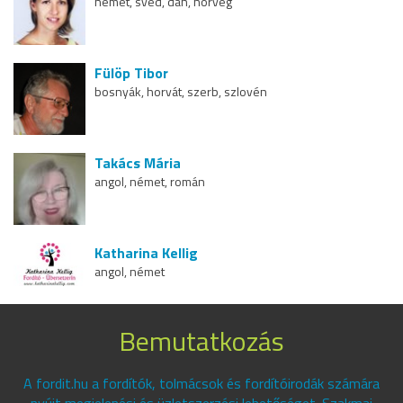
német, svéd, dán, norvég
Fülöp Tibor
bosnyák, horvát, szerb, szlovén
Takács Mária
angol, német, román
Katharina Kellig
angol, német
Bemutatkozás
A fordit.hu a fordítók, tolmácsok és fordítóirodák számára