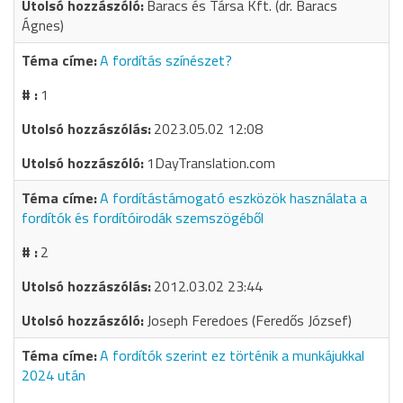
Baracs és Társa Kft. (dr. Baracs
Ágnes)
A fordítás színészet?
1
2023.05.02 12:08
1DayTranslation.com
A fordítástámogató eszközök használata a
fordítók és fordítóirodák szemszögéből
2
2012.03.02 23:44
Joseph Feredoes (Feredős József)
A fordítók szerint ez történik a munkájukkal
2024 után