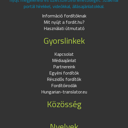
nyújt megjelenési és üzletszerzési lehetőséget. Szakmai
portál hírekkel, videókkal, állásajánlatokkal.
Információ fordítóknak
Mit nyújt a fordit.hu?
Használati útmutató
Gyorslinkek
Kapcsolat
Médiaajánlat
Partnereink
Egyéni fordítók
Részidős fordítók
Fordítóirodák
Hungarian-translator.eu
Közösség
Nyelvek