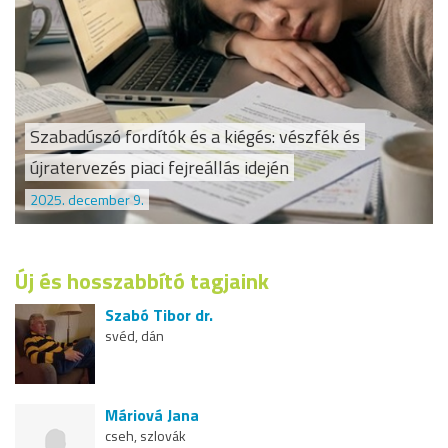
Szabadúszó fordítók és a kiégés: vészfék és
újratervezés piaci fejreállás idején
2025. december 9.
Új és hosszabbító tagjaink
Szabó Tibor dr.
svéd, dán
Máriová Jana
cseh, szlovák