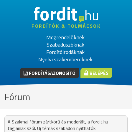
fordit
hu
FORDÍTÓK & TOLMÁCSOK
Megrendelőknek
Szabadúszóknak
Fordítóirodáknak
Nyelvi szakembereknek
FORDÍTÁSAZONOSÍTÓ
BELÉPÉS
Fórum
A Szakmai fórum zártkörű és moderált, a fordit.hu
tagjainak szól. Új témák szabadon nyithatók.