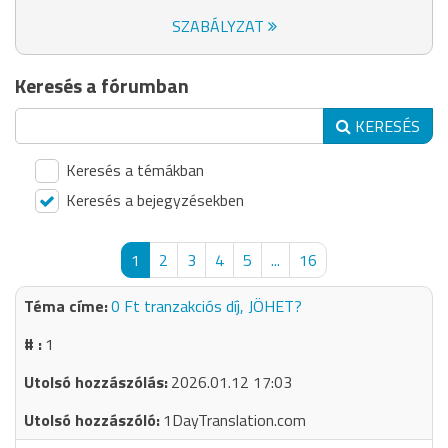
SZABÁLYZAT
Keresés a fórumban
KERESÉS
Keresés a témákban
Keresés a bejegyzésekben
1
2
3
4
5
...
16
0 Ft tranzakciós díj, JÖHET?
1
2026.01.12 17:03
1DayTranslation.com