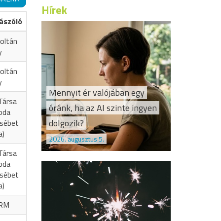
Hírek
ászóló
oltán
y
oltán
y
Mennyit ér valójában egy
Társa
óránk, ha az AI szinte ingyen
oda
dolgozik?
zsébet
a)
2026. augusztus 5.
Társa
oda
zsébet
a)
RM