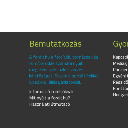
Bemutatkozás
Gyor
A fordit.hu a fordítók, tolmácsok és
Kapcsol
fordítóirodák számára nyújt
Médiaaj
megjelenési és üzletszerzési
Partner
lehetőséget. Szakmai portál hírekkel,
Egyéni 
videókkal, állásajánlatokkal.
Részidő
Fordító
Információ fordítóknak
Hungari
Mit nyújt a fordit.hu?
Használati útmutató