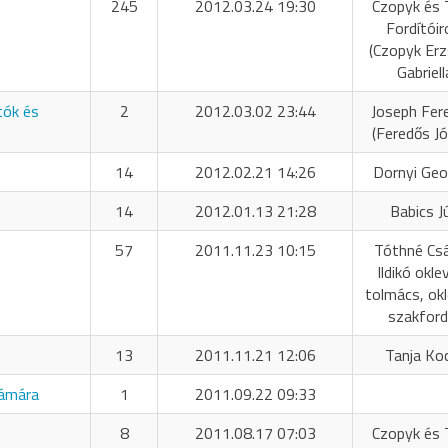
245
2012.03.24 19:30
Czopyk és 
Fordítóir
(Czopyk Er
Gabriell
tók és
2
2012.03.02 23:44
Joseph Fer
(Feredős Jó
14
2012.02.21 14:26
Dornyi Geo
14
2012.01.13 21:28
Babics Jú
57
2011.11.23 10:15
Tóthné Cs
Ildikó okle
tolmács, okl
szakford
13
2011.11.21 12:06
Tanja Ko
zámára
1
2011.09.22 09:33
8
2011.08.17 07:03
Czopyk és 