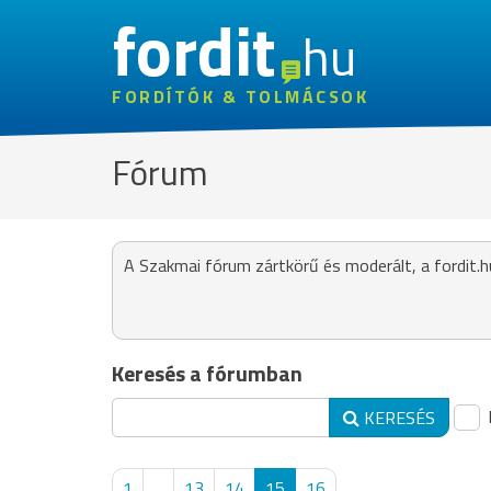
fordit
hu
FORDÍTÓK & TOLMÁCSOK
Fórum
A Szakmai fórum zártkörű és moderált, a fordit.h
Keresés a fórumban
KERESÉS
1
...
13
14
15
16