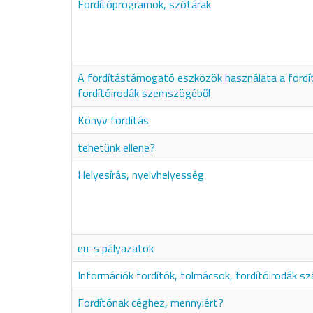
Fordítóprogramok, szótárak
A fordítástámogató eszközök használata a fordí
fordítóirodák szemszögéből
Könyv fordítás
tehetünk ellene?
Helyesírás, nyelvhelyesség
eu-s pályazatok
Információk fordítók, tolmácsok, fordítóirodák s
Fordítónak céghez, mennyiért?