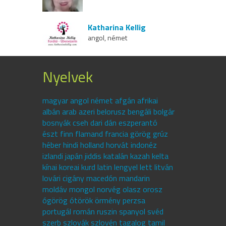
Katharina Kellig
angol, német
Nyelvek
magyar angol német afgán afrikai
albán arab azeri belorusz bengáli bolgár
bosnyák cseh dari dán eszperantó
észt finn flamand francia görög grúz
héber hindi holland horvát indonéz
izlandi japán jiddis katalán kazah kelta
kínai koreai kurd latin lengyel lett litván
lovári cigány macedón mandarin
moldáv mongol norvég olasz orosz
ógörög ótörök örmény perzsa
portugál román ruszin spanyol svéd
szerb szlovák szlovén tagalog tamil