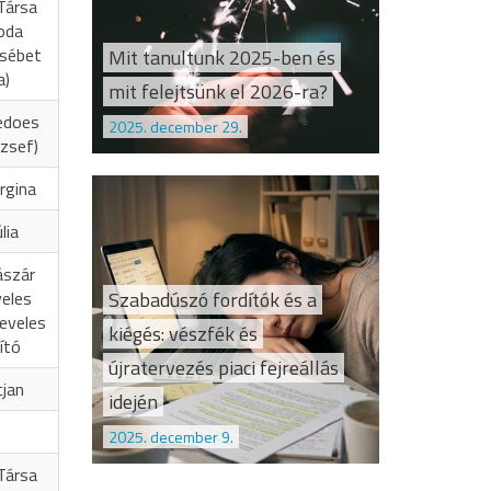
Társa
oda
zsébet
Mit tanultunk 2025-ben és
a)
mit felejtsünk el 2026-ra?
edoes
2025. december 29.
zsef)
rgina
lia
ászár
Szabadúszó fordítók és a
veles
eveles
kiégés: vészfék és
ító
újratervezés piaci fejreállás
cjan
idején
2025. december 9.
Társa