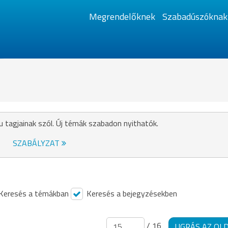
Megrendelőknek
Szabadúszóknak
u tagjainak szól. Új témák szabadon nyithatók.
SZABÁLYZAT
Keresés a témákban
Keresés a bejegyzésekben
/ 16
UGRÁS AZ OL