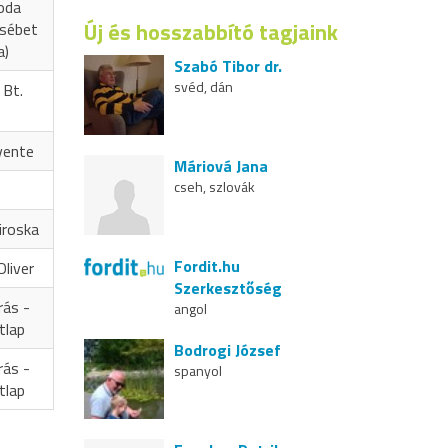
oda
Új és hosszabbító tagjaink
zsébet
a)
Szabó Tibor dr.
svéd, dán
 Bt.
vente
Máriová Jana
cseh, szlovák
iroska
Fordit.hu
liver
Szerkesztőség
rás -
angol
tlap
Bodrogi József
rás -
spanyol
tlap