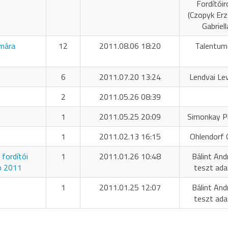
Fordítóir
(Czopyk Er
Gabriell
umára
12
2011.08.06 18:20
Talentum
6
2011.07.20 13:24
Lendvai Le
2
2011.05.26 08:39
1
2011.05.25 20:09
Simonkay P
1
2011.02.13 16:15
Ohlendorf O
fordítói
1
2011.01.26 10:48
Bálint And
p 2011
teszt ada
1
2011.01.25 12:07
Bálint And
teszt ada