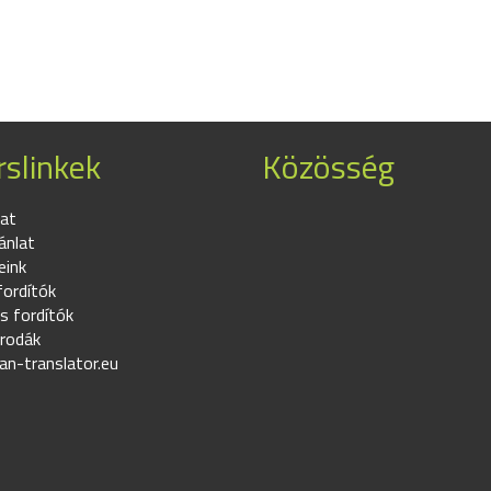
slinkek
Közösség
at
ánlat
eink
fordítók
s fordítók
irodák
an-translator.eu