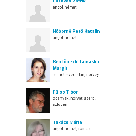
Fazekas Patrik
angol, német
Hóborné Pető Katalin
angol, német
Benkőné dr Tamaska
Margit
német, svéd, dán, norvég
Fülöp Tibor
bosnyák, horvát, szerb,
szlovén
Takács Mária
angol, német, román