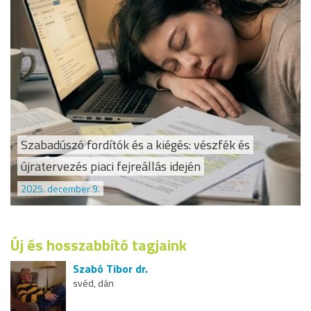
Szabadúszó fordítók és a kiégés: vészfék és
újratervezés piaci fejreállás idején
2025. december 9.
Új és hosszabbító tagjaink
Szabó Tibor dr.
svéd, dán