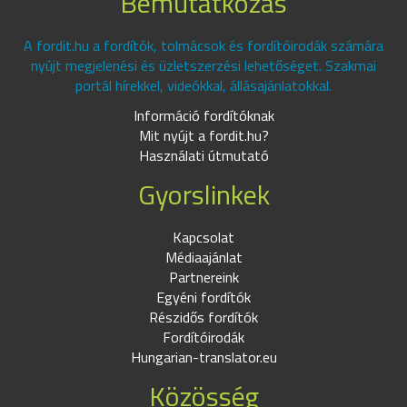
Bemutatkozás
A fordit.hu a fordítók, tolmácsok és fordítóirodák számára
nyújt megjelenési és üzletszerzési lehetőséget. Szakmai
portál hírekkel, videókkal, állásajánlatokkal.
Információ fordítóknak
Mit nyújt a fordit.hu?
Használati útmutató
Gyorslinkek
Kapcsolat
Médiaajánlat
Partnereink
Egyéni fordítók
Részidős fordítók
Fordítóirodák
Hungarian-translator.eu
Közösség