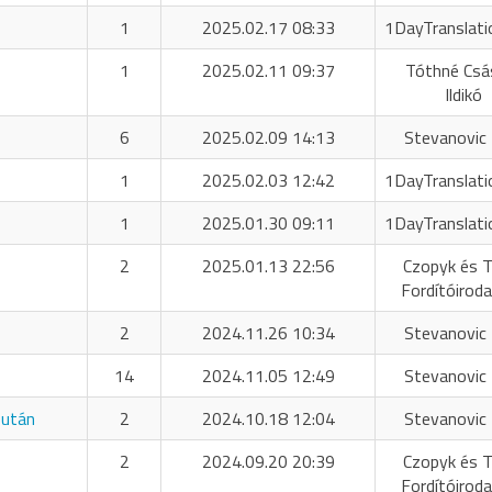
1
2025.02.17 08:33
1DayTranslati
1
2025.02.11 09:37
Tóthné Csá
Ildikó
6
2025.02.09 14:13
Stevanovic 
1
2025.02.03 12:42
1DayTranslati
1
2025.01.30 09:11
1DayTranslati
2
2025.01.13 22:56
Czopyk és T
Fordítóiroda
2
2024.11.26 10:34
Stevanovic 
14
2024.11.05 12:49
Stevanovic 
 után
2
2024.10.18 12:04
Stevanovic 
2
2024.09.20 20:39
Czopyk és T
Fordítóiroda