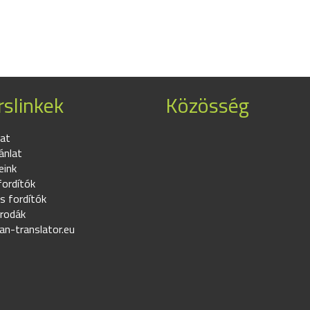
slinkek
Közösség
at
ánlat
eink
fordítók
s fordítók
irodák
an-translator.eu