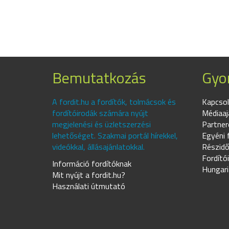
Bemutatkozás
Gyor
A fordit.hu a fordítók, tolmácsok és
Kapcsol
fordítóirodák számára nyújt
Médiaaj
megjelenési és üzletszerzési
Partner
lehetőséget. Szakmai portál hírekkel,
Egyéni 
videókkal, állásajánlatokkal.
Részidő
Fordító
Információ fordítóknak
Hungari
Mit nyújt a fordit.hu?
Használati útmutató