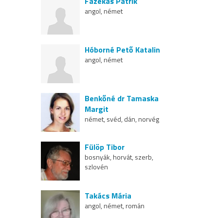
Fazekas Patrik
angol, német
Hóborné Pető Katalin
angol, német
Benkőné dr Tamaska
Margit
német, svéd, dán, norvég
Fülöp Tibor
bosnyák, horvát, szerb,
szlovén
Takács Mária
angol, német, román