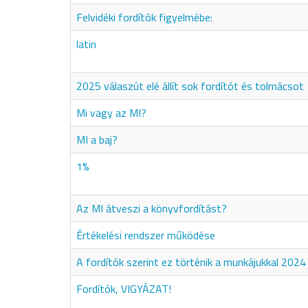
Felvidéki fordítók figyelmébe:
latin
2025 válaszút elé állít sok fordítót és tolmácsot
Mi vagy az MI?
MI a baj?
1%
Az MI átveszi a könyvfordítást?
Értékelési rendszer működése
A fordítók szerint ez történik a munkájukkal 2024
Fordítók, VIGYÁZAT!