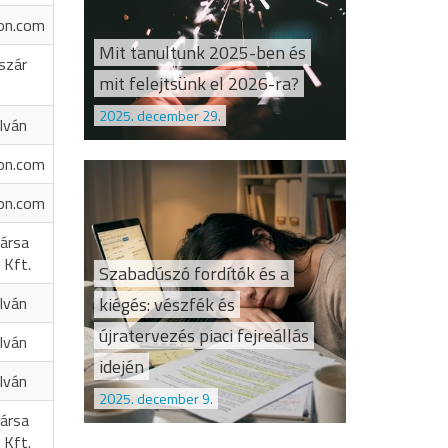
on.com
Mit tanultunk 2025-ben és
szár
mit felejtsünk el 2026-ra?
2025. december 29.
Iván
on.com
on.com
ársa
 Kft.
Szabadúszó fordítók és a
kiégés: vészfék és
Iván
újratervezés piaci fejreállás
Iván
idején
Iván
2025. december 9.
ársa
 Kft.