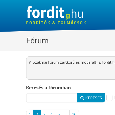
fordit
hu
FORDÍTÓK & TOLMÁCSOK
Fórum
A Szakmai fórum zártkörű és moderált, a fordit.h
Keresés a fórumban
KERESÉS
1
2
3
4
5
...
16