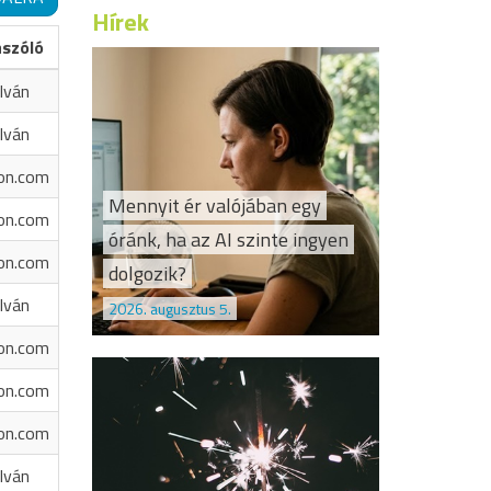
Hírek
ászóló
Iván
Iván
on.com
Mennyit ér valójában egy
on.com
óránk, ha az AI szinte ingyen
on.com
dolgozik?
Iván
2026. augusztus 5.
on.com
on.com
on.com
Iván