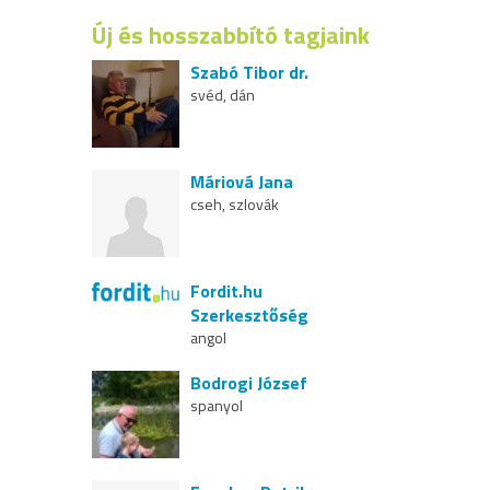
Új és hosszabbító tagjaink
Szabó Tibor dr.
svéd, dán
Máriová Jana
cseh, szlovák
Fordit.hu
Szerkesztőség
angol
Bodrogi József
spanyol