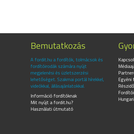
Bemutatkozás
Gyor
A fordit.hu a fordítók, tolmácsok és
Kapcsol
fordítóirodák számára nyújt
Médiaaj
megjelenési és üzletszerzési
Partner
lehetőséget. Szakmai portál hírekkel,
Egyéni 
videókkal, állásajánlatokkal.
Részidő
Fordító
Információ fordítóknak
Hungari
Mit nyújt a fordit.hu?
Használati útmutató