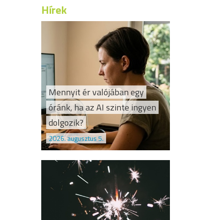
Hírek
Mennyit ér valójában egy
óránk, ha az AI szinte ingyen
dolgozik?
2026. augusztus 5.