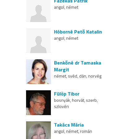
Fazekas Patrik
angol, német
Hóborné Pető Katalin
angol, német
Benkőné dr Tamaska
Margit
német, svéd, dán, norvég
Fülöp Tibor
bosnyák, horvát, szerb,
szlovén
Takács Mária
angol, német, román