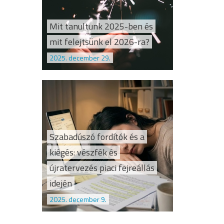
Mit tanultunk 2025-ben és
mit felejtsünk el 2026-ra?
2025. december 29.
Szabadúszó fordítók és a
kiégés: vészfék és
újratervezés piaci fejreállás
idején
2025. december 9.