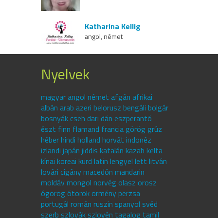
Katharina Kellig
angol, német
Nyelvek
magyar angol német afgán afrikai
albán arab azeri belorusz bengáli bolgár
bosnyák cseh dari dán eszperantó
észt finn flamand francia görög grúz
héber hindi holland horvát indonéz
izlandi japán jiddis katalán kazah kelta
kínai koreai kurd latin lengyel lett litván
lovári cigány macedón mandarin
moldáv mongol norvég olasz orosz
ógörög ótörök örmény perzsa
portugál román ruszin spanyol svéd
szerb szlovák szlovén tagalog tamil