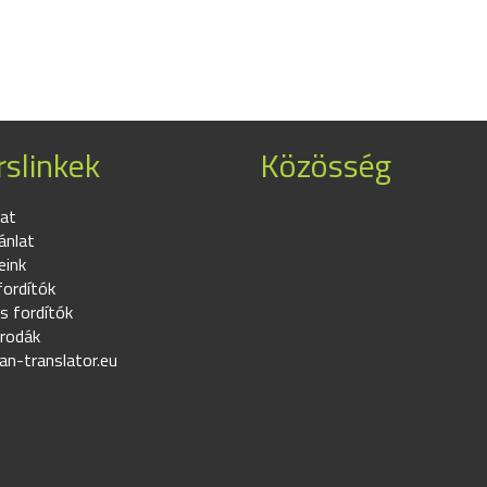
slinkek
Közösség
at
ánlat
eink
fordítók
s fordítók
irodák
an-translator.eu