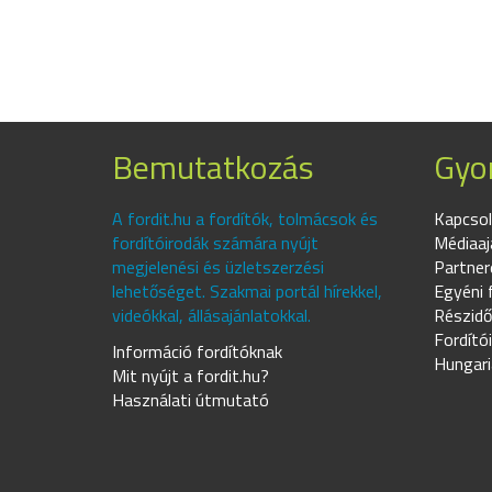
Bemutatkozás
Gyor
A fordit.hu a fordítók, tolmácsok és
Kapcsol
fordítóirodák számára nyújt
Médiaaj
megjelenési és üzletszerzési
Partner
lehetőséget. Szakmai portál hírekkel,
Egyéni 
videókkal, állásajánlatokkal.
Részidő
Fordító
Információ fordítóknak
Hungari
Mit nyújt a fordit.hu?
Használati útmutató