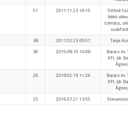
57
2011.11.23 10:15
Tóthné Cs
Ildikó okle
tolmács, okl
szakford
38
2017.02.23 00:57
Tanja Ko
36
2015.08.10 10:08
Baracs és 
Kft. (dr. B
Ágnes
26
2018.02.19 11:26
Baracs és 
Kft. (dr. B
Ágnes
25
2016.07.21 13:55
Stevanovic