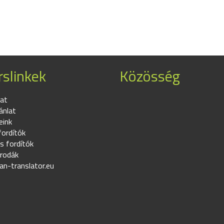
slinkek
Közösség
at
ánlat
eink
fordítók
s fordítók
irodák
an-translator.eu