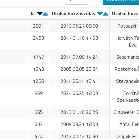
#
Utolsó hozzászólás
Utolsó hozz
2891
2013.06.27 08:00
Potoczki K
2453
2017.01.10 17:03
Horváth T
Éva
1747
2014.07.09 14:24
Seedmarke
1343
2005.08.05 23:34
Rostonics 
1258
2014.06.14 15:41
Stevanovic
869
2024.06.25 18:03
Fordit.
Szerkeszt
685
2013.01.10 20:28
Grauweiler 
632
2009.03.21 18:03
Antal Fe
424
2012.07.12 10:30
Czopyk és 