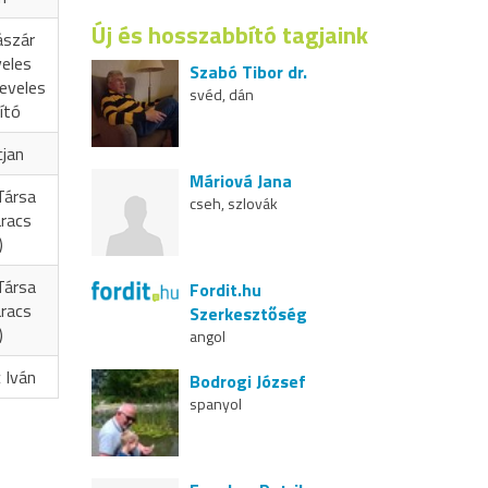
Új és hosszabbító tagjaink
ászár
veles
Szabó Tibor dr.
eveles
svéd, dán
ító
cjan
Máriová Jana
Társa
cseh, szlovák
aracs
)
Társa
Fordit.hu
aracs
Szerkesztőség
)
angol
 Iván
Bodrogi József
spanyol