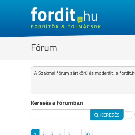
fordit
hu
FORDÍTÓK & TOLMÁCSOK
Fórum
A Szakmai fórum zártkörű és moderált, a fordit.h
Keresés a fórumban
KERESÉS
1
2
3
4
5
...
50