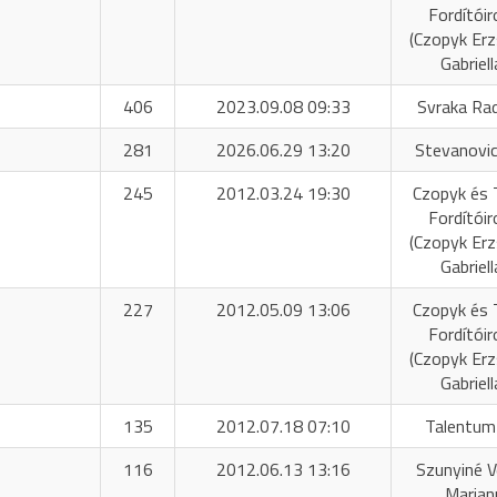
Fordítóir
(Czopyk Er
Gabriell
406
2023.09.08 09:33
Svraka Ra
281
2026.06.29 13:20
Stevanovic
245
2012.03.24 19:30
Czopyk és 
Fordítóir
(Czopyk Er
Gabriell
227
2012.05.09 13:06
Czopyk és 
Fordítóir
(Czopyk Er
Gabriell
135
2012.07.18 07:10
Talentum
116
2012.06.13 13:16
Szunyiné 
Marian