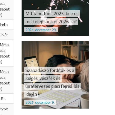
oda
zsébet
Mit tanultunk 2025-ben és
a)
mit felejtsünk el 2026-ra?
dmila
2025. december 29.
 Iván
Társa
oda
zsébet
a)
Szabadúszó fordítók és a
Társa
oda
kiégés: vészfék és
zsébet
újratervezés piaci fejreállás
a)
idején
 Bt.
2025. december 9.
Vezse
n