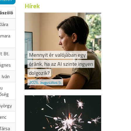
Hírek
ászóló
lára
amara
t Bt.
Mennyit ér valójában egy
óránk, ha az AI szinte ingyen
Ágnes
dolgozik?
 Iván
2026. augusztus 5.
hu
őség
György
renc
Társa