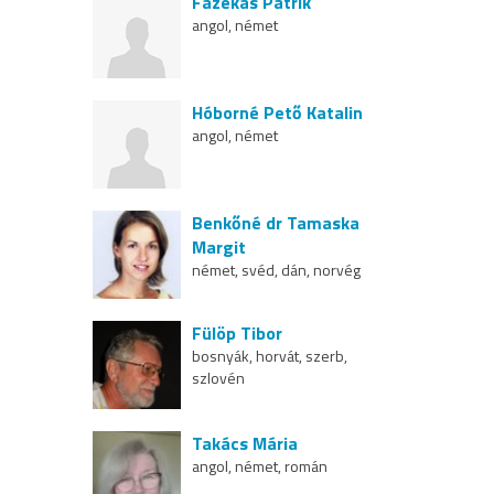
Fazekas Patrik
angol, német
Hóborné Pető Katalin
angol, német
Benkőné dr Tamaska
Margit
német, svéd, dán, norvég
Fülöp Tibor
bosnyák, horvát, szerb,
szlovén
Takács Mária
angol, német, román