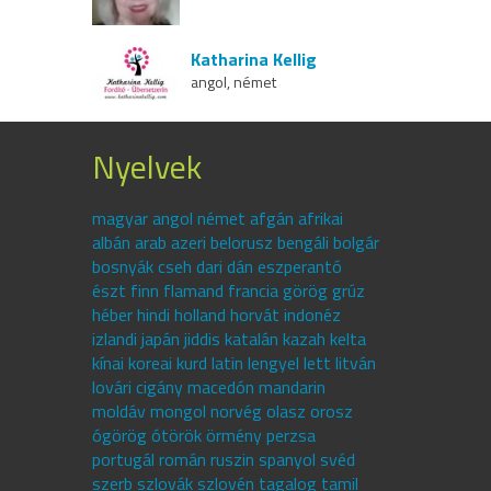
Katharina Kellig
angol, német
Nyelvek
magyar angol német afgán afrikai
albán arab azeri belorusz bengáli bolgár
bosnyák cseh dari dán eszperantó
észt finn flamand francia görög grúz
héber hindi holland horvát indonéz
izlandi japán jiddis katalán kazah kelta
kínai koreai kurd latin lengyel lett litván
lovári cigány macedón mandarin
moldáv mongol norvég olasz orosz
ógörög ótörök örmény perzsa
portugál román ruszin spanyol svéd
szerb szlovák szlovén tagalog tamil