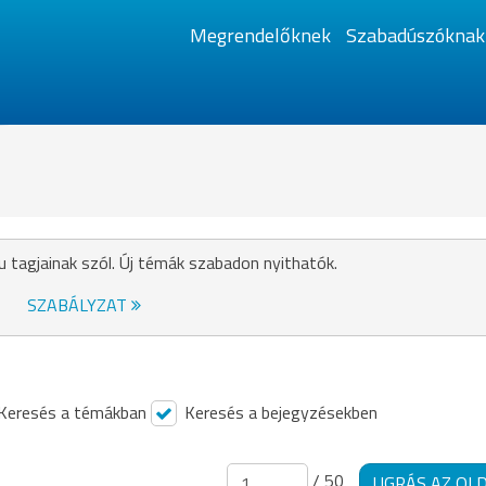
Megrendelőknek
Szabadúszóknak
u tagjainak szól. Új témák szabadon nyithatók.
SZABÁLYZAT
Keresés a témákban
Keresés a bejegyzésekben
/ 50
UGRÁS AZ OL