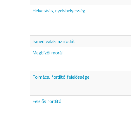
Helyesírás, nyelvhelyesség
Ismeri valaki az irodát
Megbízói morál
Tolmács, fordító felelőssége
Felelős fordító