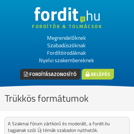
fordit
hu
FORDÍTÓK & TOLMÁCSOK
Megrendelőknek
Szabadúszóknak
Fordítóirodáknak
Nyelvi szakembereknek
FORDÍTÁSAZONOSÍTÓ
BELÉPÉS
Trükkös formátumok
A Szakmai fórum zártkörű és moderált, a fordit.hu
tagjainak szól. Új témák szabadon nyithatók.