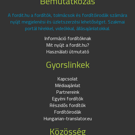
Bemutatkozás
A fordit.hu a fordítók, tolmácsok és fordítóirodák számára
nyújt megjelenési és üzletszerzési lehetőséget. Szakmai
portál hírekkel, videókkal, állásajánlatokkal.
Információ fordítóknak
Mit nyújt a fordit.hu?
Használati útmutató
Gyorslinkek
Kapcsolat
Médiaajánlat
Partnereink
Egyéni fordítók
Részidős fordítók
Fordítóirodák
Hungarian-translator.eu
Közösség