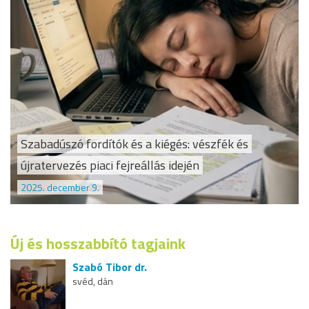
Szabadúszó fordítók és a kiégés: vészfék és
újratervezés piaci fejreállás idején
2025. december 9.
Új és hosszabbító tagjaink
Szabó Tibor dr.
svéd, dán