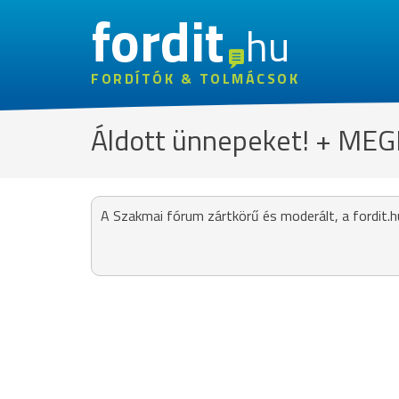
fordit
hu
FORDÍTÓK & TOLMÁCSOK
Áldott ünnepeket! + ME
A Szakmai fórum zártkörű és moderált, a fordit.h