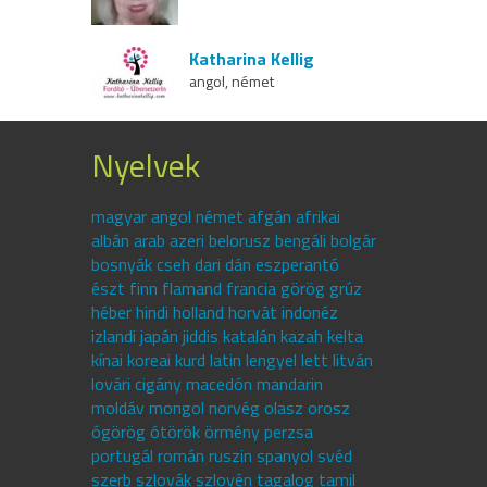
Katharina Kellig
angol, német
Nyelvek
magyar angol német afgán afrikai
albán arab azeri belorusz bengáli bolgár
bosnyák cseh dari dán eszperantó
észt finn flamand francia görög grúz
héber hindi holland horvát indonéz
izlandi japán jiddis katalán kazah kelta
kínai koreai kurd latin lengyel lett litván
lovári cigány macedón mandarin
moldáv mongol norvég olasz orosz
ógörög ótörök örmény perzsa
portugál román ruszin spanyol svéd
szerb szlovák szlovén tagalog tamil