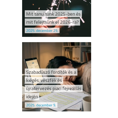
Mit tanultunk 2025-ben és
mit felejtsünk el 2026-ra?
2025. december 29.
Szabadúszó fordítók és a
kiégés: vészfék és
újratervezés piaci fejreállás
idején
2025. december 9.