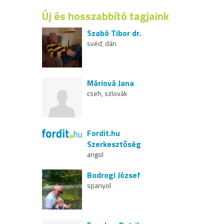
Új és hosszabbító tagjaink
Szabó Tibor dr.
svéd, dán
Máriová Jana
cseh, szlovák
Fordit.hu
Szerkesztőség
angol
Bodrogi József
spanyol