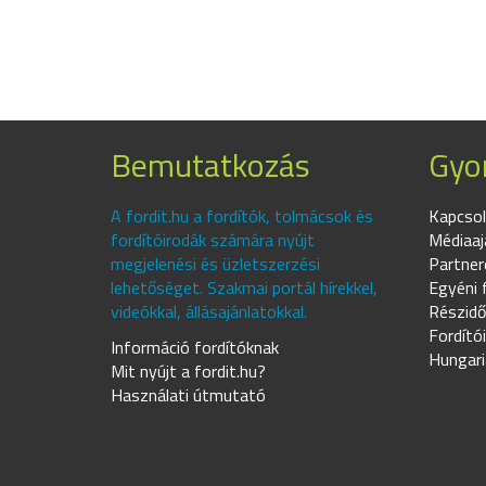
Bemutatkozás
Gyor
A fordit.hu a fordítók, tolmácsok és
Kapcsol
fordítóirodák számára nyújt
Médiaaj
megjelenési és üzletszerzési
Partner
lehetőséget. Szakmai portál hírekkel,
Egyéni 
videókkal, állásajánlatokkal.
Részidő
Fordító
Információ fordítóknak
Hungari
Mit nyújt a fordit.hu?
Használati útmutató