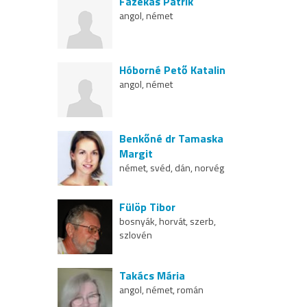
Fazekas Patrik
angol, német
Hóborné Pető Katalin
angol, német
Benkőné dr Tamaska
Margit
német, svéd, dán, norvég
Fülöp Tibor
bosnyák, horvát, szerb,
szlovén
Takács Mária
angol, német, román