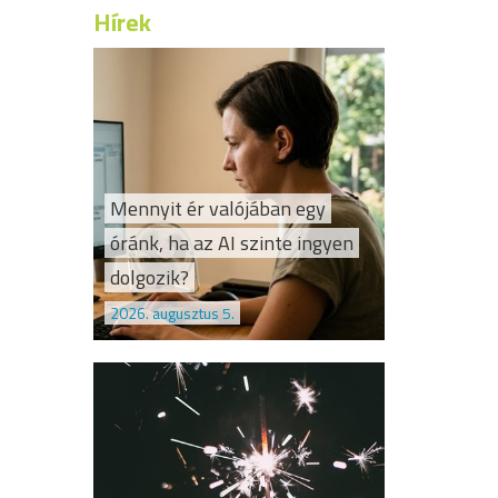
Hírek
Mennyit ér valójában egy
óránk, ha az AI szinte ingyen
dolgozik?
2026. augusztus 5.