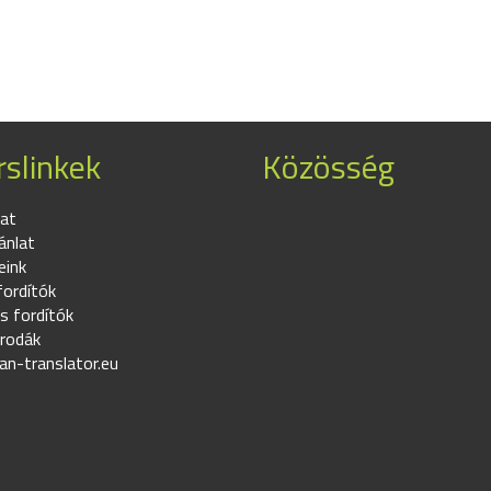
slinkek
Közösség
at
ánlat
eink
fordítók
s fordítók
irodák
an-translator.eu