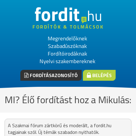
fordit
hu
FORDÍTÓK & TOLMÁCSOK
Megrendelőknek
Szabadúszóknak
Fordítóirodáknak
Nyelvi szakembereknek
FORDÍTÁSAZONOSÍTÓ
BELÉPÉS
MI? Élő fordítást hoz a Mikulás:
A Szakmai fórum zártkörű és moderált, a fordit.hu
tagjainak szól. Új témák szabadon nyithatók.