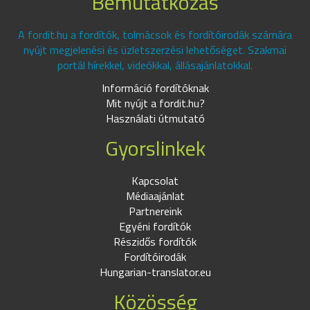
Bemutatkozás
A fordit.hu a fordítók, tolmácsok és fordítóirodák számára
nyújt megjelenési és üzletszerzési lehetőséget. Szakmai
portál hírekkel, videókkal, állásajánlatokkal.
Információ fordítóknak
Mit nyújt a fordit.hu?
Használati útmutató
Gyorslinkek
Kapcsolat
Médiaajánlat
Partnereink
Egyéni fordítók
Részidős fordítók
Fordítóirodák
Hungarian-translator.eu
Közösség