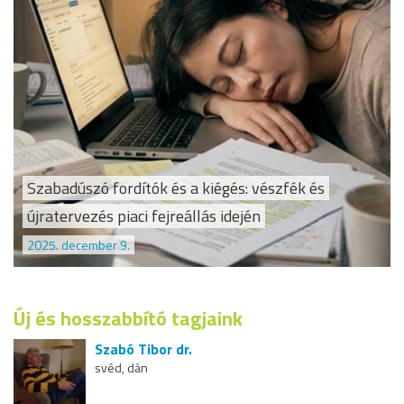
Szabadúszó fordítók és a kiégés: vészfék és
újratervezés piaci fejreállás idején
2025. december 9.
Új és hosszabbító tagjaink
Szabó Tibor dr.
svéd, dán