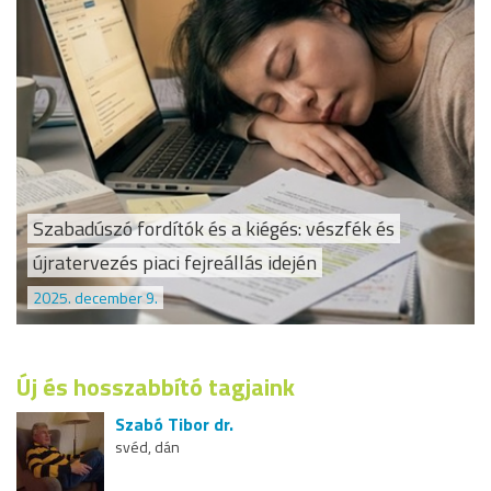
Szabadúszó fordítók és a kiégés: vészfék és
újratervezés piaci fejreállás idején
2025. december 9.
Új és hosszabbító tagjaink
Szabó Tibor dr.
svéd, dán