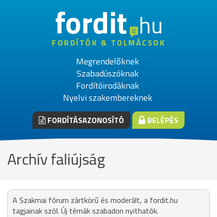
fordit
hu
FORDÍTÓK & TOLMÁCSOK
Megrendelőknek
Szabadúszóknak
Fordítóirodáknak
Nyelvi szakembereknek
FORDÍTÁSAZONOSÍTÓ
BELÉPÉS
Archív faliújság
A Szakmai fórum zártkörű és moderált, a fordit.hu
tagjainak szól. Új témák szabadon nyithatók.