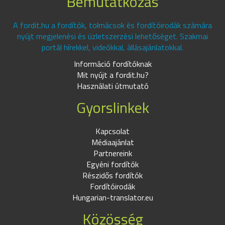
Bemutatkozás
A fordit.hu a fordítók, tolmácsok és fordítóirodák számára
nyújt megjelenési és üzletszerzési lehetőséget. Szakmai
portál hírekkel, videókkal, állásajánlatokkal.
Információ fordítóknak
Mit nyújt a fordit.hu?
Használati útmutató
Gyorslinkek
Kapcsolat
Médiaajánlat
Partnereink
Egyéni fordítók
Részidős fordítók
Fordítóirodák
Hungarian-translator.eu
Közösség