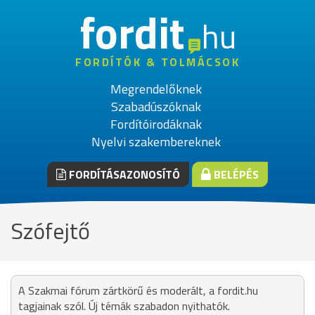
fordit
hu
FORDÍTÓK & TOLMÁCSOK
Megrendelőknek
Szabadúszóknak
Fordítóirodáknak
Nyelvi szakembereknek
FORDÍTÁSAZONOSÍTÓ
BELÉPÉS
Szófejtő
A Szakmai fórum zártkörű és moderált, a fordit.hu
tagjainak szól. Új témák szabadon nyithatók.