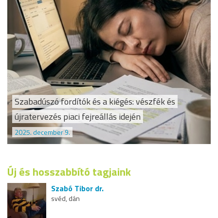
Szabadúszó fordítók és a kiégés: vészfék és
újratervezés piaci fejreállás idején
2025. december 9.
Új és hosszabbító tagjaink
Szabó Tibor dr.
svéd, dán