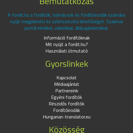
Bemutatkozás
A fordit.hu a fordítók, tolmácsok és fordítóirodák számára
nyújt megjelenési és üzletszerzési lehetőséget. Szakmai
portál hírekkel, videókkal, állásajánlatokkal.
Információ fordítóknak
Mit nyújt a fordit.hu?
Használati útmutató
Gyorslinkek
Kapcsolat
Médiaajánlat
Partnereink
Egyéni fordítók
Részidős fordítók
Fordítóirodák
Hungarian-translator.eu
Közösség