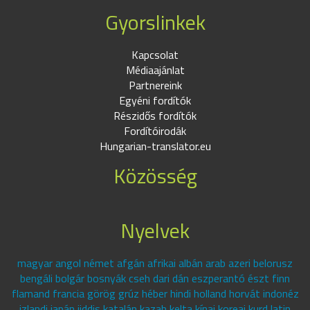
Gyorslinkek
Kapcsolat
Médiaajánlat
Partnereink
Egyéni fordítók
Részidős fordítók
Fordítóirodák
Hungarian-translator.eu
Közösség
Nyelvek
magyar angol német afgán afrikai albán arab azeri belorusz
bengáli bolgár bosnyák cseh dari dán eszperantó észt finn
flamand francia görög grúz héber hindi holland horvát indonéz
izlandi japán jiddis katalán kazah kelta kínai koreai kurd latin