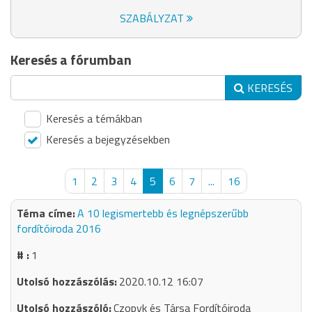
SZABÁLYZAT
Keresés a fórumban
KERESÉS
Keresés a témákban
Keresés a bejegyzésekben
1
2
3
4
5
6
7
...
16
A 10 legismertebb és legnépszerűbb
fordítóiroda 2016
1
2020.10.12 16:07
Czopyk és Társa Fordítóiroda