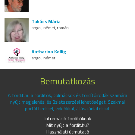
Takács Mária
angol, német, román
Katharina Kellig
angol, német
Bemutatkozás
A fordit.hu a fordítók, tolmácsok és fordítóirodák számára
nyújt megjelenési és üzletszerzési lehetőséget. Szakmai
portál hírekkel, videókkal, állásajánlatokkal.
Információ fordítóknak
Mit nyújt a fordit.hu?
Használati útmutató