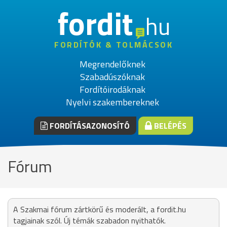
fordit
hu
FORDÍTÓK & TOLMÁCSOK
Megrendelőknek
Szabadúszóknak
Fordítóirodáknak
Nyelvi szakembereknek
FORDÍTÁSAZONOSÍTÓ
BELÉPÉS
Fórum
A Szakmai fórum zártkörű és moderált, a fordit.hu
tagjainak szól. Új témák szabadon nyithatók.