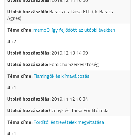
2019.12.14 16:56
Baracs és Társa Kft. (dr. Baracs
Ágnes)
memoQ: így fejlődött az utóbbi években
2
2019.12.13 14:09
Fordit.hu Szerkesztőség
Flamingók és klímaváltozás
1
2019.11.12 10:34
Czopyk és Társa Fordítóiroda
Fordítói észrevételek megvitatása
1