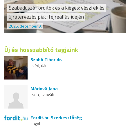
Szabadúszó fordítók és a kiégés: vészfék és
újratervezés piaci fejreállás idején
2025. december 9.
Új és hosszabbító tagjaink
Szabó Tibor dr.
svéd, dán
Máriová Jana
cseh, szlovák
Fordit.hu Szerkesztőség
angol