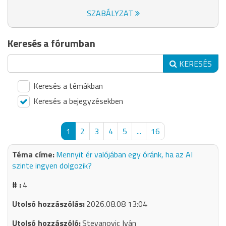
SZABÁLYZAT
Keresés a fórumban
KERESÉS
Keresés a témákban
Keresés a bejegyzésekben
1
2
3
4
5
...
16
Mennyit ér valójában egy óránk, ha az AI
szinte ingyen dolgozik?
4
2026.08.08 13:04
Stevanovic Iván