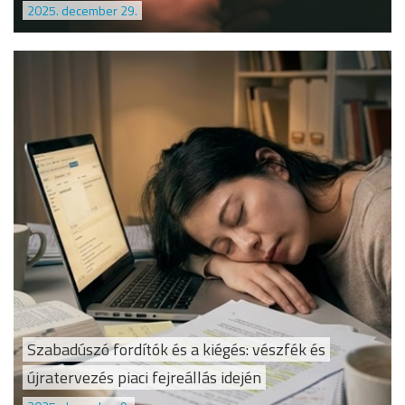
2025. december 29.
Szabadúszó fordítók és a kiégés: vészfék és
újratervezés piaci fejreállás idején