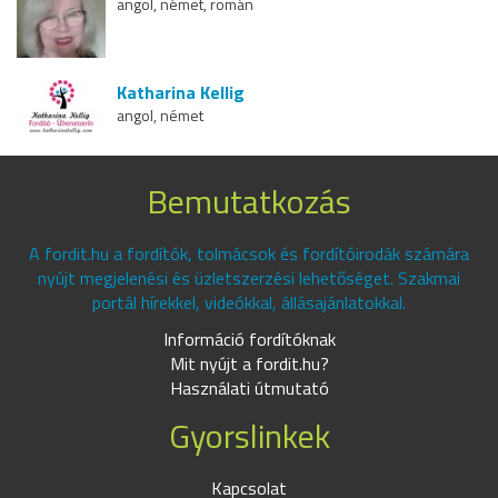
angol, német, román
Katharina Kellig
angol, német
Bemutatkozás
A fordit.hu a fordítók, tolmácsok és fordítóirodák számára
nyújt megjelenési és üzletszerzési lehetőséget. Szakmai
portál hírekkel, videókkal, állásajánlatokkal.
Információ fordítóknak
Mit nyújt a fordit.hu?
Használati útmutató
Gyorslinkek
Kapcsolat