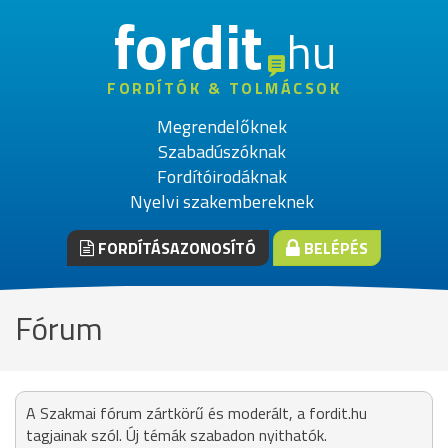
fordit
hu
FORDÍTÓK & TOLMÁCSOK
Megrendelőknek
Szabadúszóknak
Fordítóirodáknak
Nyelvi szakembereknek
FORDÍTÁSAZONOSÍTÓ
BELÉPÉS
Fórum
A Szakmai fórum zártkörű és moderált, a fordit.hu
tagjainak szól. Új témák szabadon nyithatók.