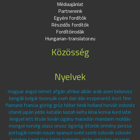
Médiaajánlat
Partnereink
Egyéni fordítók
Részidős fordítók
Fordítóirodák
Hungarian-translator.eu
Közösség
Nyelvek
magyar angol német afgán afrikai albán arab azeri belorusz
bengáli bolgár bosnyák cseh dari dán eszperantó észt finn
flamand francia görög grúz héber hindi holland horvát indonéz
izlandi japán jiddis katalán kazah kelta kínai koreai kurd latin
lengyel lett litván lovári cigány macedón mandarin moldáv
mongol norvég olasz orosz ógörög ótörök örmény perzsa
portugál román ruszin spanyol svéd szerb szlovák szlovén
tagalog tamil thai török türkmén ukrán vietnámi viszajan