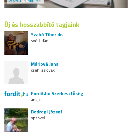
2025. december 9.
Új és hosszabbító tagjaink
Szabó Tibor dr.
svéd, dán
Máriová Jana
cseh, szlovák
Fordit.hu Szerkesztőség
angol
Bodrogi József
spanyol