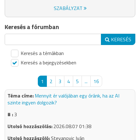
SZABÁLYZAT
Keresés a fórumban
KERESÉS
Keresés a témákban
Keresés a bejegyzésekben
1
2
3
4
5
...
16
Mennyit ér valójában egy óránk, ha az AI
szinte ingyen dolgozik?
3
2026.08.07 01:38
Stevanovic Iván