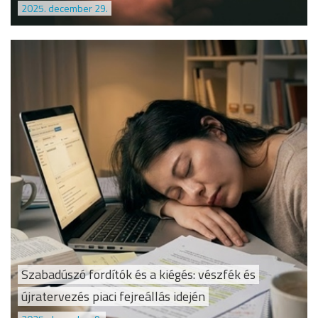
2025. december 29.
Szabadúszó fordítók és a kiégés: vészfék és
újratervezés piaci fejreállás idején