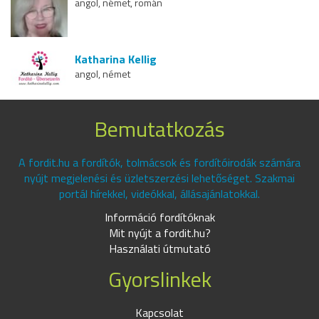
angol, német, román
Katharina Kellig
angol, német
Bemutatkozás
A fordit.hu a fordítók, tolmácsok és fordítóirodák számára
nyújt megjelenési és üzletszerzési lehetőséget. Szakmai
portál hírekkel, videókkal, állásajánlatokkal.
Információ fordítóknak
Mit nyújt a fordit.hu?
Használati útmutató
Gyorslinkek
Kapcsolat