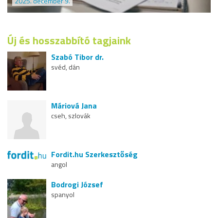
2025. december 9.
Új és hosszabbító tagjaink
Szabó Tibor dr.
svéd, dán
Máriová Jana
cseh, szlovák
Fordit.hu Szerkesztőség
angol
Bodrogi József
spanyol