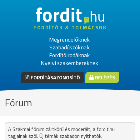
fordit
hu
FORDÍTÓK & TOLMÁCSOK
Megrendelőknek
Szabadúszóknak
Fordítóirodáknak
Nyelvi szakembereknek
FORDÍTÁSAZONOSÍTÓ
BELÉPÉS
Fórum
A Szakmai fórum zártkörű és moderált, a fordit.hu
tagjainak szól. Új témák szabadon nyithatók.