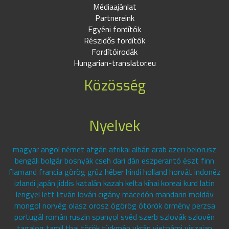
Médiaajánlat
Partnereink
Egyéni fordítók
Részidős fordítók
Fordítóirodák
Hungarian-translator.eu
Közösség
Nyelvek
magyar angol német afgán afrikai albán arab azeri belorusz
bengáli bolgár bosnyák cseh dari dán eszperantó észt finn
flamand francia görög grúz héber hindi holland horvát indonéz
izlandi japán jiddis katalán kazah kelta kínai koreai kurd latin
lengyel lett litván lovári cigány macedón mandarin moldáv
mongol norvég olasz orosz ógörög ótörök örmény perzsa
portugál román ruszin spanyol svéd szerb szlovák szlovén
tagalog tamil thai török türkmén ukrán vietnámi viszajan