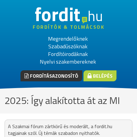
fordit
hu
FORDÍTÓK & TOLMÁCSOK
Megrendelőknek
Szabadúszóknak
Fordítóirodáknak
Nyelvi szakembereknek
FORDÍTÁSAZONOSÍTÓ
BELÉPÉS
2025: Így alakította át az MI
A Szakmai fórum zártkörű és moderált, a fordit.hu
tagjainak szól. Új témák szabadon nyithatók.