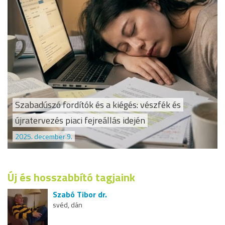
Szabadúszó fordítók és a kiégés: vészfék és
újratervezés piaci fejreállás idején
2025. december 9.
Új és hosszabbító tagjaink
Szabó Tibor dr.
svéd, dán