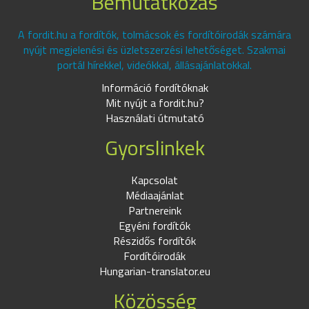
Bemutatkozás
A fordit.hu a fordítók, tolmácsok és fordítóirodák számára
nyújt megjelenési és üzletszerzési lehetőséget. Szakmai
portál hírekkel, videókkal, állásajánlatokkal.
Információ fordítóknak
Mit nyújt a fordit.hu?
Használati útmutató
Gyorslinkek
Kapcsolat
Médiaajánlat
Partnereink
Egyéni fordítók
Részidős fordítók
Fordítóirodák
Hungarian-translator.eu
Közösség