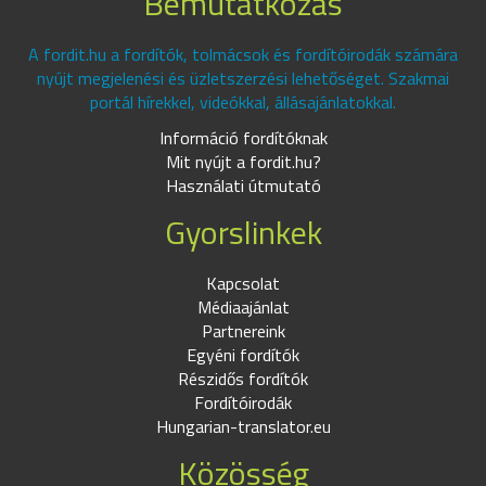
Bemutatkozás
A fordit.hu a fordítók, tolmácsok és fordítóirodák számára
nyújt megjelenési és üzletszerzési lehetőséget. Szakmai
portál hírekkel, videókkal, állásajánlatokkal.
Információ fordítóknak
Mit nyújt a fordit.hu?
Használati útmutató
Gyorslinkek
Kapcsolat
Médiaajánlat
Partnereink
Egyéni fordítók
Részidős fordítók
Fordítóirodák
Hungarian-translator.eu
Közösség