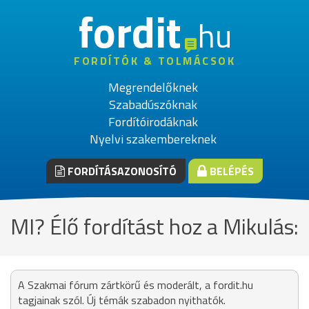
fordit
hu
FORDÍTÓK & TOLMÁCSOK
Megrendelőknek
Szabadúszóknak
Fordítóirodáknak
Nyelvi szakembereknek
FORDÍTÁSAZONOSÍTÓ
BELÉPÉS
MI? Élő fordítást hoz a Mikulás:
A Szakmai fórum zártkörű és moderált, a fordit.hu
tagjainak szól. Új témák szabadon nyithatók.