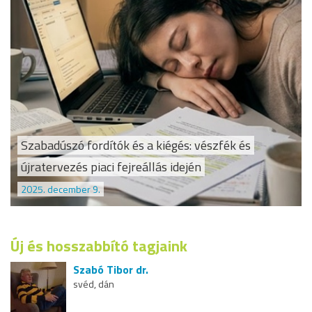
Szabadúszó fordítók és a kiégés: vészfék és
újratervezés piaci fejreállás idején
2025. december 9.
Új és hosszabbító tagjaink
Szabó Tibor dr.
svéd, dán