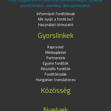
nyújt megjelenési és üzletszerzési lehetőséget. Szakmai
portál hírekkel, videókkal, állásajánlatokkal.
Információ fordítóknak
Mit nyújt a fordit.hu?
Használati útmutató
Gyorslinkek
Kapcsolat
Médiaajánlat
Partnereink
Egyéni fordítók
Részidős fordítók
Fordítóirodák
Hungarian-translator.eu
Közösség
Nyelvek