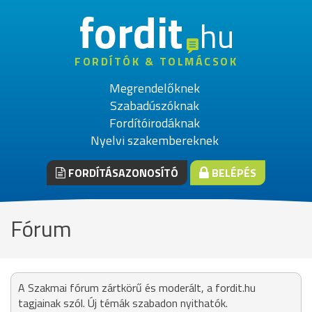
fordit
hu
FORDÍTÓK & TOLMÁCSOK
Megrendelőknek
Szabadúszóknak
Fordítóirodáknak
Nyelvi szakembereknek
FORDÍTÁSAZONOSÍTÓ
BELÉPÉS
Fórum
A Szakmai fórum zártkörű és moderált, a fordit.hu
tagjainak szól. Új témák szabadon nyithatók.