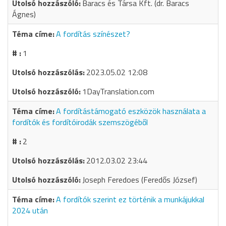
Baracs és Társa Kft. (dr. Baracs
Ágnes)
A fordítás színészet?
1
2023.05.02 12:08
1DayTranslation.com
A fordítástámogató eszközök használata a
fordítók és fordítóirodák szemszögéből
2
2012.03.02 23:44
Joseph Feredoes (Feredős József)
A fordítók szerint ez történik a munkájukkal
2024 után