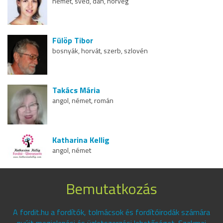
német, svéd, dán, norvég
Fülöp Tibor
bosnyák, horvát, szerb, szlovén
Takács Mária
angol, német, román
Katharina Kellig
angol, német
Bemutatkozás
A fordit.hu a fordítók, tolmácsok és fordítóirodák számára