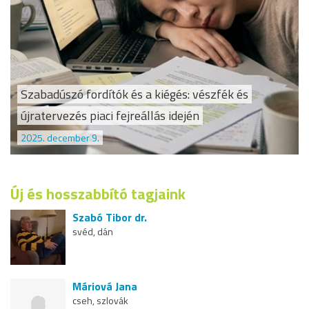
Szabadúszó fordítók és a kiégés: vészfék és
újratervezés piaci fejreállás idején
2025. december 9.
Új és hosszabbító tagjaink
Szabó Tibor dr.
svéd, dán
Máriová Jana
cseh, szlovák