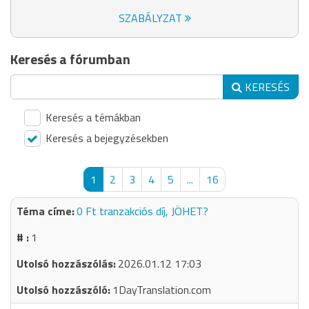
SZABÁLYZAT
Keresés a fórumban
KERESÉS
Keresés a témákban
Keresés a bejegyzésekben
1
2
3
4
5
...
16
0 Ft tranzakciós díj, JÖHET?
1
2026.01.12 17:03
1DayTranslation.com