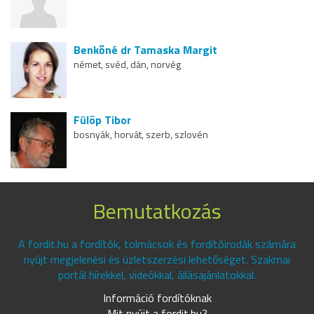
Benkőné dr Tamaska Margit
német, svéd, dán, norvég
Fülöp Tibor
bosnyák, horvát, szerb, szlovén
Bemutatkozás
A fordit.hu a fordítók, tolmácsok és fordítóirodák számára
nyújt megjelenési és üzletszerzési lehetőséget. Szakmai
portál hírekkel, videókkal, állásajánlatokkal.
Információ fordítóknak
Mit nyújt a fordit.hu?