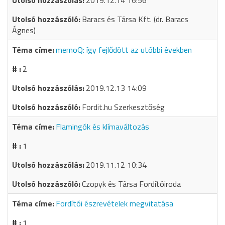
2019.12.14 16:56
Baracs és Társa Kft. (dr. Baracs
Ágnes)
memoQ: így fejlődött az utóbbi években
2
2019.12.13 14:09
Fordit.hu Szerkesztőség
Flamingók és klímaváltozás
1
2019.11.12 10:34
Czopyk és Társa Fordítóiroda
Fordítói észrevételek megvitatása
1