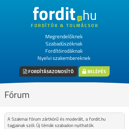
fordit
hu
FORDÍTÓK & TOLMÁCSOK
Megrendelőknek
Szabadúszóknak
Fordítóirodáknak
Nyelvi szakembereknek
FORDÍTÁSAZONOSÍTÓ
BELÉPÉS
Fórum
A Szakmai fórum zártkörű és moderált, a fordit.hu
tagjainak szól. Új témák szabadon nyithatók.