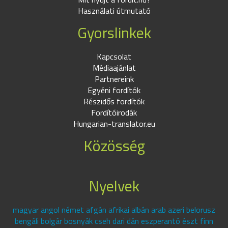
Használati útmutató
Gyorslinkek
Kapcsolat
Médiaajánlat
Partnereink
Egyéni fordítók
Részidős fordítók
Fordítóirodák
Hungarian-translator.eu
Közösség
Nyelvek
magyar angol német afgán afrikai albán arab azeri belorusz
bengáli bolgár bosnyák cseh dari dán eszperantó észt finn