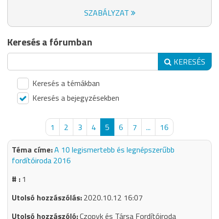
SZABÁLYZAT
Keresés a fórumban
KERESÉS
Keresés a témákban
Keresés a bejegyzésekben
1
2
3
4
5
6
7
...
16
A 10 legismertebb és legnépszerűbb
fordítóiroda 2016
1
2020.10.12 16:07
Czopyk és Társa Fordítóiroda