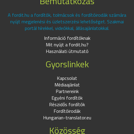
Bemutatkozás
A fordit.hu a fordítók, tolmácsok és fordítóirodák számára
nyújt megjelenési és üzletszerzési lehetőséget. Szakmai
portál hírekkel, videókkal, állásajánlatokkal.
Információ fordítóknak
Mit nyújt a fordit.hu?
Használati útmutató
Gyorslinkek
Kapcsolat
Médiaajánlat
Partnereink
Egyéni fordítók
Részidős fordítók
Fordítóirodák
Hungarian-translator.eu
Közösség