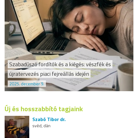
Szabadúszó fordítók és a kiégés: vészfék és
újratervezés piaci fejreállás idején
2025. december 9.
Új és hosszabbító tagjaink
Szabó Tibor dr.
svéd, dán