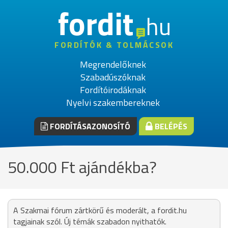
fordit
hu
FORDÍTÓK & TOLMÁCSOK
Megrendelőknek
Szabadúszóknak
Fordítóirodáknak
Nyelvi szakembereknek
FORDÍTÁSAZONOSÍTÓ
BELÉPÉS
50.000 Ft ajándékba?
A Szakmai fórum zártkörű és moderált, a fordit.hu
tagjainak szól. Új témák szabadon nyithatók.