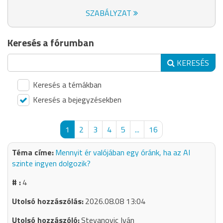
SZABÁLYZAT
Keresés a fórumban
KERESÉS
Keresés a témákban
Keresés a bejegyzésekben
1
2
3
4
5
...
16
Mennyit ér valójában egy óránk, ha az AI
szinte ingyen dolgozik?
4
2026.08.08 13:04
Stevanovic Iván