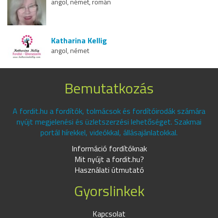
angol, német, román
Katharina Kellig
angol, német
Bemutatkozás
A fordit.hu a fordítók, tolmácsok és fordítóirodák számára
nyújt megjelenési és üzletszerzési lehetőséget. Szakmai
portál hírekkel, videókkal, állásajánlatokkal.
Információ fordítóknak
Mit nyújt a fordit.hu?
Használati útmutató
Gyorslinkek
Kapcsolat