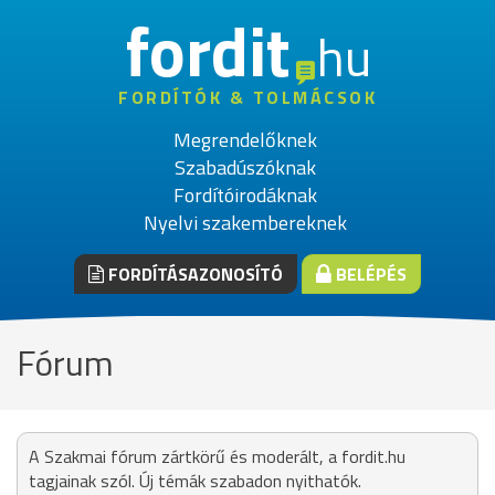
fordit
hu
FORDÍTÓK & TOLMÁCSOK
Megrendelőknek
Szabadúszóknak
Fordítóirodáknak
Nyelvi szakembereknek
FORDÍTÁSAZONOSÍTÓ
BELÉPÉS
Fórum
A Szakmai fórum zártkörű és moderált, a fordit.hu
tagjainak szól. Új témák szabadon nyithatók.