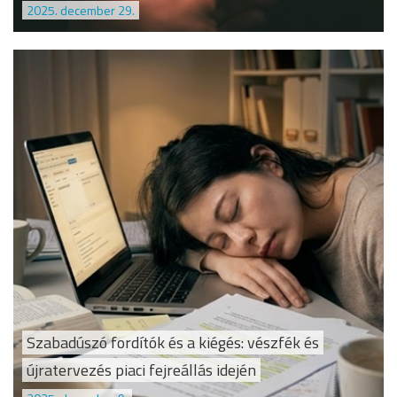
2025. december 29.
Szabadúszó fordítók és a kiégés: vészfék és
újratervezés piaci fejreállás idején