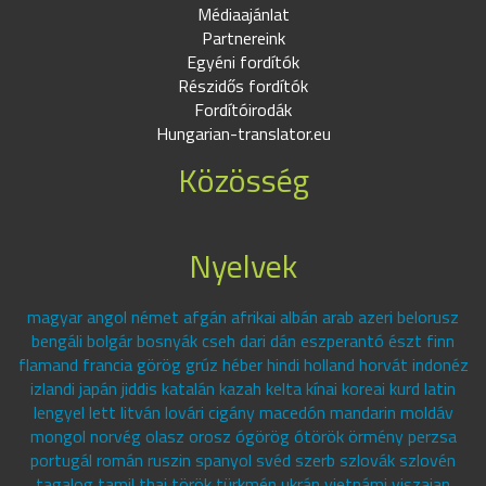
Médiaajánlat
Partnereink
Egyéni fordítók
Részidős fordítók
Fordítóirodák
Hungarian-translator.eu
Közösség
Nyelvek
magyar angol német afgán afrikai albán arab azeri belorusz
bengáli bolgár bosnyák cseh dari dán eszperantó észt finn
flamand francia görög grúz héber hindi holland horvát indonéz
izlandi japán jiddis katalán kazah kelta kínai koreai kurd latin
lengyel lett litván lovári cigány macedón mandarin moldáv
mongol norvég olasz orosz ógörög ótörök örmény perzsa
portugál román ruszin spanyol svéd szerb szlovák szlovén
tagalog tamil thai török türkmén ukrán vietnámi viszajan