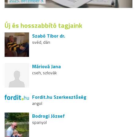
2025. december 9.
Új és hosszabbító tagjaink
Szabó Tibor dr.
svéd, dán
Máriová Jana
cseh, szlovák
Fordit.hu Szerkesztőség
angol
Bodrogi József
spanyol