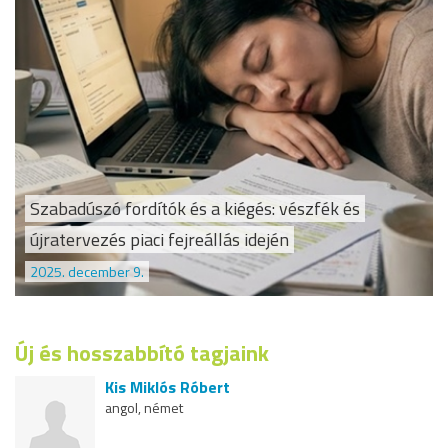
Szabadúszó fordítók és a kiégés: vészfék és
újratervezés piaci fejreállás idején
2025. december 9.
Új és hosszabbító tagjaink
Kis Miklós Róbert
angol, német