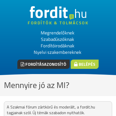
fordit
hu
FORDÍTÓK & TOLMÁCSOK
Megrendelőknek
Szabadúszóknak
Fordítóirodáknak
Nyelvi szakembereknek
FORDÍTÁSAZONOSÍTÓ
BELÉPÉS
Mennyire jó az MI?
A Szakmai fórum zártkörű és moderált, a fordit.hu
tagjainak szól. Új témák szabadon nyithatók.