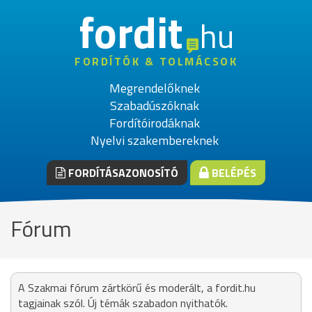
fordit
hu
FORDÍTÓK & TOLMÁCSOK
Megrendelőknek
Szabadúszóknak
Fordítóirodáknak
Nyelvi szakembereknek
FORDÍTÁSAZONOSÍTÓ
BELÉPÉS
Fórum
A Szakmai fórum zártkörű és moderált, a fordit.hu
tagjainak szól. Új témák szabadon nyithatók.