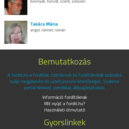
bosnyák, horvát, szerb, szlovén
Takács Mária
angol, német, román
Bemutatkozás
A fordit.hu a fordítók, tolmácsok és fordítóirodák számára
nyújt megjelenési és üzletszerzési lehetőséget. Szakmai
portál hírekkel, videókkal, állásajánlatokkal.
Információ fordítóknak
Mit nyújt a fordit.hu?
Használati útmutató
Gyorslinkek