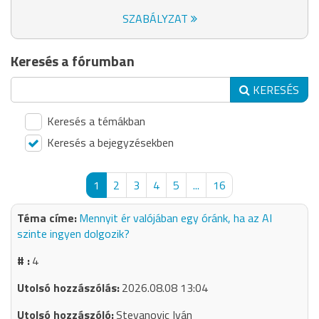
SZABÁLYZAT
Keresés a fórumban
KERESÉS
Keresés a témákban
Keresés a bejegyzésekben
1
2
3
4
5
...
16
Mennyit ér valójában egy óránk, ha az AI
szinte ingyen dolgozik?
4
2026.08.08 13:04
Stevanovic Iván