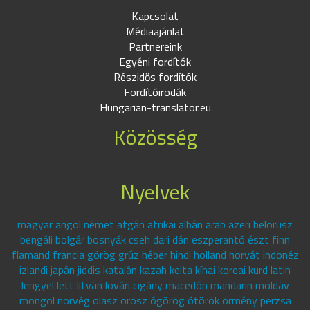
Kapcsolat
Médiaajánlat
Partnereink
Egyéni fordítók
Részidős fordítók
Fordítóirodák
Hungarian-translator.eu
Közösség
Nyelvek
magyar angol német afgán afrikai albán arab azeri belorusz
bengáli bolgár bosnyák cseh dari dán eszperantó észt finn
flamand francia görög grúz héber hindi holland horvát indonéz
izlandi japán jiddis katalán kazah kelta kínai koreai kurd latin
lengyel lett litván lovári cigány macedón mandarin moldáv
mongol norvég olasz orosz ógörög ótörök örmény perzsa