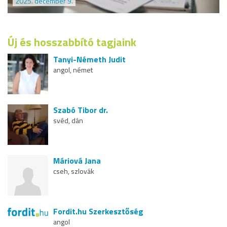
2025. december 9.
Új és hosszabbító tagjaink
Tanyi-Németh Judit
angol, német
Szabó Tibor dr.
svéd, dán
Máriová Jana
cseh, szlovák
Fordit.hu Szerkesztőség
angol