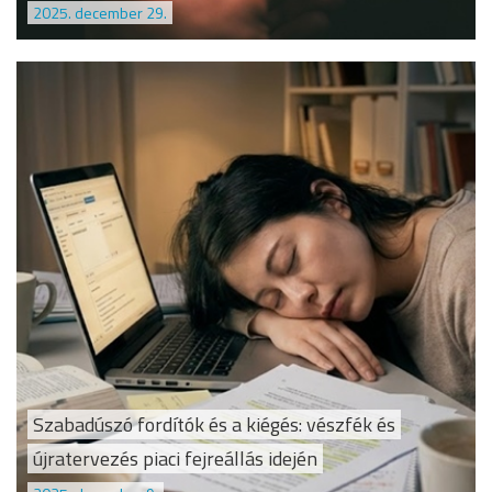
2025. december 29.
Szabadúszó fordítók és a kiégés: vészfék és
újratervezés piaci fejreállás idején