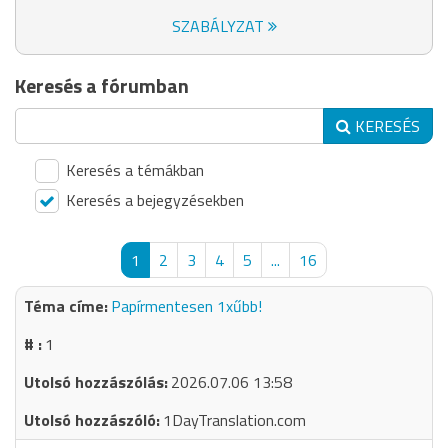
SZABÁLYZAT
Keresés a fórumban
KERESÉS
Keresés a témákban
Keresés a bejegyzésekben
1
2
3
4
5
...
16
Papírmentesen 1xűbb!
1
2026.07.06 13:58
1DayTranslation.com