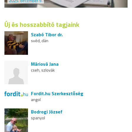
2025. december 9.
Új és hosszabbító tagjaink
Szabó Tibor dr.
svéd, dán
Máriová Jana
cseh, szlovák
Fordit.hu Szerkesztőség
angol
Bodrogi József
spanyol