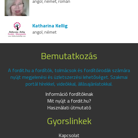
angol, német, román
Katharina Kellig
angol, német
Bemutatkozás
A fordit.hu a fordítók, tolmácsok és fordítóirodák számára
nyújt megjelenési és üzletszerzési lehetőséget. Szakmai
portál hírekkel, videókkal, állásajánlatokkal.
Információ fordítóknak
Mit nyújt a fordit.hu?
Használati útmutató
Gyorslinkek
Kapcsolat