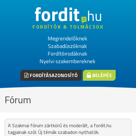
fordit
hu
FORDÍTÓK & TOLMÁCSOK
Megrendelőknek
Szabadúszóknak
Fordítóirodáknak
Nyelvi szakembereknek
FORDÍTÁSAZONOSÍTÓ
BELÉPÉS
Fórum
A Szakmai fórum zártkörű és moderált, a fordit.hu
tagjainak szól. Új témák szabadon nyithatók.