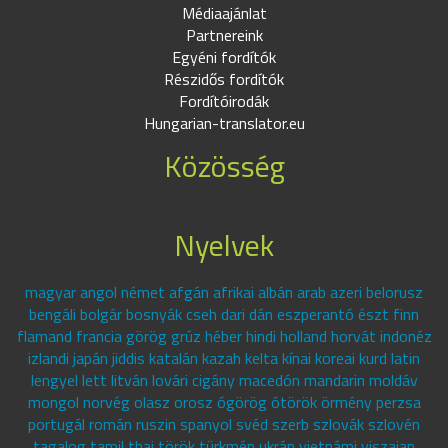
Médiaajánlat
Partnereink
Egyéni fordítók
Részidős fordítók
Fordítóirodák
Hungarian-translator.eu
Közösség
Nyelvek
magyar angol német afgán afrikai albán arab azeri belorusz
bengáli bolgár bosnyák cseh dari dán eszperantó észt finn
flamand francia görög grúz héber hindi holland horvát indonéz
izlandi japán jiddis katalán kazah kelta kínai koreai kurd latin
lengyel lett litván lovári cigány macedón mandarin moldáv
mongol norvég olasz orosz ógörög ótörök örmény perzsa
portugál román ruszin spanyol svéd szerb szlovák szlovén
tagalog tamil thai török türkmén ukrán vietnámi viszajan