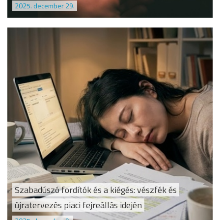
2025. december 29.
Szabadúszó fordítók és a kiégés: vészfék és
újratervezés piaci fejreállás idején