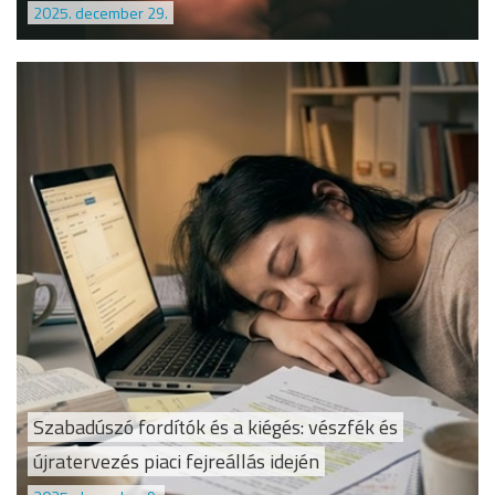
2025. december 29.
Szabadúszó fordítók és a kiégés: vészfék és
újratervezés piaci fejreállás idején