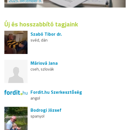
2025. december 9.
Új és hosszabbító tagjaink
Szabó Tibor dr.
svéd, dán
Máriová Jana
cseh, szlovák
Fordit.hu Szerkesztőség
angol
Bodrogi József
spanyol