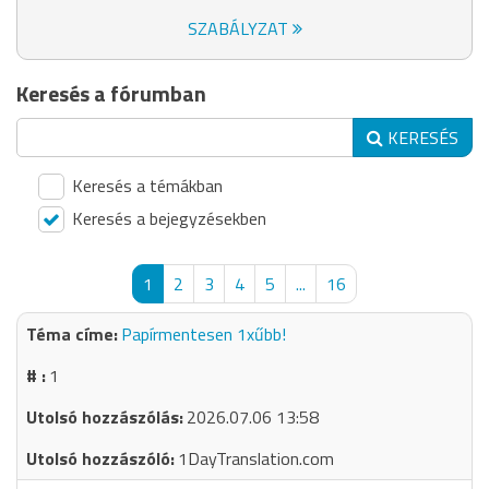
SZABÁLYZAT
Keresés a fórumban
KERESÉS
Keresés a témákban
Keresés a bejegyzésekben
1
2
3
4
5
...
16
Papírmentesen 1xűbb!
1
2026.07.06 13:58
1DayTranslation.com