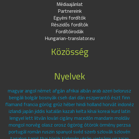
Médiaajánlat
Partnereink
Egyéni fordítók
Részidős fordítók
Fordítóirodák
Hungarian-translator.eu
Közösség
Nyelvek
magyar angol német afgán afrikai albán arab azeri belorusz
bengáli bolgár bosnyák cseh dari dán eszperantó észt finn
flamand francia görög grúz héber hindi holland horvát indonéz
izlandi japán jiddis katalán kazah kelta kínai koreai kurd latin
lengyel lett litván lovári cigány macedón mandarin moldáv
mongol norvég olasz orosz ógörög ótörök örmény perzsa
portugál román ruszin spanyol svéd szerb szlovák szlovén
tagalog tamil thai török türkmén ukrán vietnámi viszajan