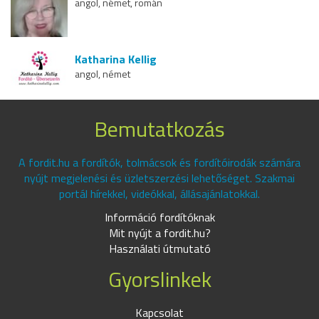
angol, német, román
Katharina Kellig
angol, német
Bemutatkozás
A fordit.hu a fordítók, tolmácsok és fordítóirodák számára
nyújt megjelenési és üzletszerzési lehetőséget. Szakmai
portál hírekkel, videókkal, állásajánlatokkal.
Információ fordítóknak
Mit nyújt a fordit.hu?
Használati útmutató
Gyorslinkek
Kapcsolat