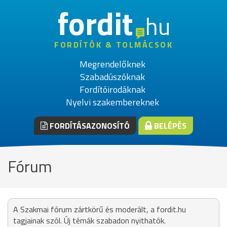
fordit
hu
FORDÍTÓK & TOLMÁCSOK
Megrendelőknek
Szabadúszóknak
Fordítóirodáknak
Nyelvi szakembereknek
FORDÍTÁSAZONOSÍTÓ
BELÉPÉS
Fórum
A Szakmai fórum zártkörű és moderált, a fordit.hu
tagjainak szól. Új témák szabadon nyithatók.