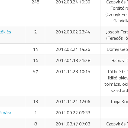
245
2012.03.24 19:30
Czopyk és 
Fordítóir
(Czopyk Er
Gabriell
tók és
2
2012.03.02 23:44
Joseph Fer
(Feredős Jó
14
2012.02.21 14:26
Dornyi Geo
14
2012.01.13 21:28
Babics Jú
57
2011.11.23 10:15
Tóthné Cs
Ildikó okle
tolmács, okl
szakford
13
2011.11.21 12:06
Tanja Ko
zámára
1
2011.09.22 09:33
8
2011.08.17 07:03
Czopyk és 