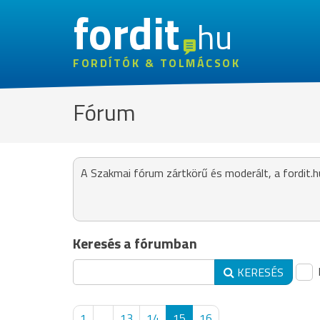
fordit
hu
FORDÍTÓK & TOLMÁCSOK
Fórum
A Szakmai fórum zártkörű és moderált, a fordit.h
Keresés a fórumban
KERESÉS
1
...
13
14
15
16