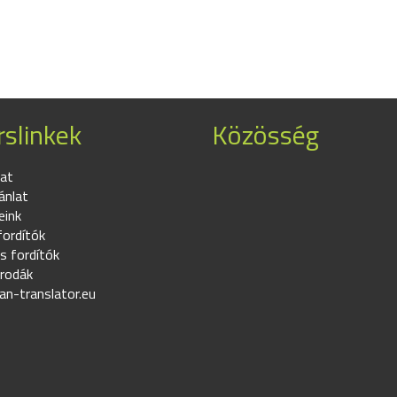
slinkek
Közösség
at
ánlat
eink
fordítók
s fordítók
irodák
an-translator.eu