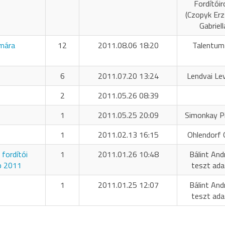
Fordítóir
(Czopyk Er
Gabriell
umára
12
2011.08.06 18:20
Talentum
6
2011.07.20 13:24
Lendvai Le
2
2011.05.26 08:39
1
2011.05.25 20:09
Simonkay P
1
2011.02.13 16:15
Ohlendorf O
fordítói
1
2011.01.26 10:48
Bálint And
p 2011
teszt ada
1
2011.01.25 12:07
Bálint And
teszt ada