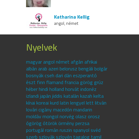
Katharina Kellig
angol, német
Nyelvek
magyar angol német afgán afrikai
albán arab azeri belorusz bengáli bolgár
bosnyák cseh dari dán eszperantó
észt finn flamand francia görög grúz
héber hindi holland horvát indonéz
izlandi japán jiddis katalán kazah kelta
kínai koreai kurd latin lengyel lett litván
lovári cigány macedón mandarin
moldáv mongol norvég olasz orosz
ógörög ótörök örmény perzsa
portugál román ruszin spanyol svéd
szerb szlovák szlovén tagalog tamil