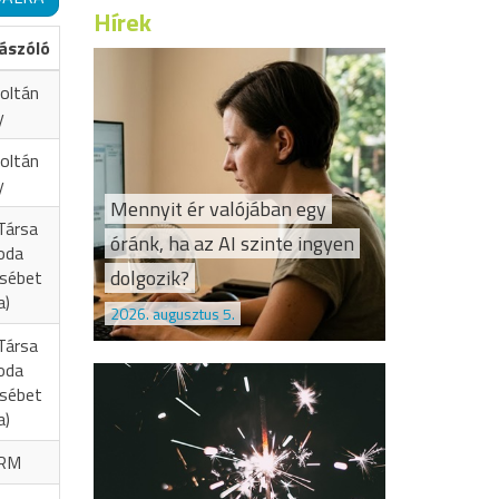
Hírek
ászóló
oltán
y
oltán
y
Mennyit ér valójában egy
Társa
óránk, ha az AI szinte ingyen
oda
dolgozik?
zsébet
a)
2026. augusztus 5.
Társa
oda
zsébet
a)
RM