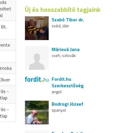
oda
Új és hosszabbító tagjaink
zsébet
a)
Szabó Tibor dr.
svéd, dán
 Bt.
vente
Máriová Jana
cseh, szlovák
iroska
Fordit.hu
liver
Szerkesztőség
rás -
angol
tlap
Bodrogi József
rás -
spanyol
tlap