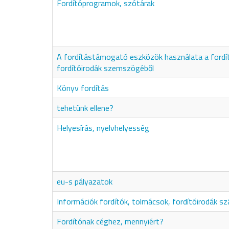
Fordítóprogramok, szótárak
A fordítástámogató eszközök használata a fordí
fordítóirodák szemszögéből
Könyv fordítás
tehetünk ellene?
Helyesírás, nyelvhelyesség
eu-s pályazatok
Információk fordítók, tolmácsok, fordítóirodák s
Fordítónak céghez, mennyiért?