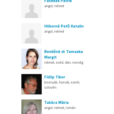
Fazekas Patrik
angol, német
Hóborné Pető Katalin
angol, német
Benkőné dr Tamaska
Margit
német, svéd, dán, norvég
Fülöp Tibor
bosnyák, horvát, szerb,
szlovén
Takács Mária
angol, német, román