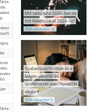
Társa
oda
zsébet
Mit tanultunk 2025-ben és
a)
mit felejtsünk el 2026-ra?
edoes
2025. december 29.
zsef)
rgina
lia
ászár
Szabadúszó fordítók és a
veles
eveles
kiégés: vészfék és
ító
újratervezés piaci fejreállás
cjan
idején
2025. december 9.
Társa