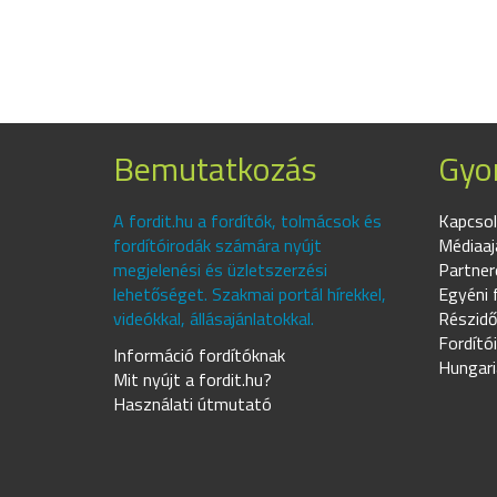
Bemutatkozás
Gyor
A fordit.hu a fordítók, tolmácsok és
Kapcsol
fordítóirodák számára nyújt
Médiaaj
megjelenési és üzletszerzési
Partner
lehetőséget. Szakmai portál hírekkel,
Egyéni 
videókkal, állásajánlatokkal.
Részidő
Fordító
Információ fordítóknak
Hungari
Mit nyújt a fordit.hu?
Használati útmutató