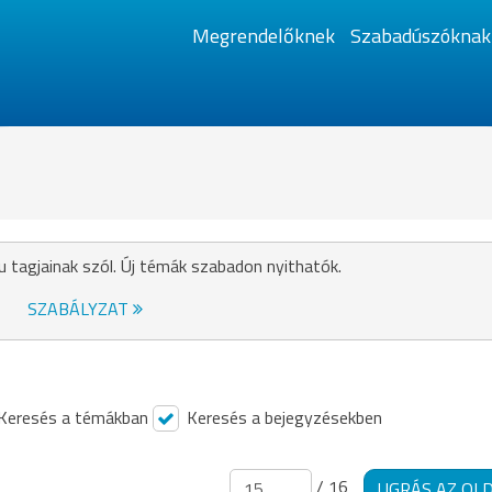
Megrendelőknek
Szabadúszóknak
u tagjainak szól. Új témák szabadon nyithatók.
SZABÁLYZAT
Keresés a témákban
Keresés a bejegyzésekben
/ 16
UGRÁS AZ OL