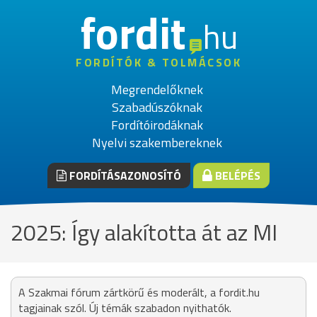
fordit
hu
FORDÍTÓK & TOLMÁCSOK
Megrendelőknek
Szabadúszóknak
Fordítóirodáknak
Nyelvi szakembereknek
FORDÍTÁSAZONOSÍTÓ
BELÉPÉS
2025: Így alakította át az MI
A Szakmai fórum zártkörű és moderált, a fordit.hu
tagjainak szól. Új témák szabadon nyithatók.