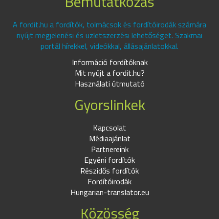
Bemutatkozás
A fordit.hu a fordítók, tolmácsok és fordítóirodák számára
nyújt megjelenési és üzletszerzési lehetőséget. Szakmai
portál hírekkel, videókkal, állásajánlatokkal.
Információ fordítóknak
Mit nyújt a fordit.hu?
Használati útmutató
Gyorslinkek
Kapcsolat
Médiaajánlat
Partnereink
Egyéni fordítók
Részidős fordítók
Fordítóirodák
Hungarian-translator.eu
Közösség