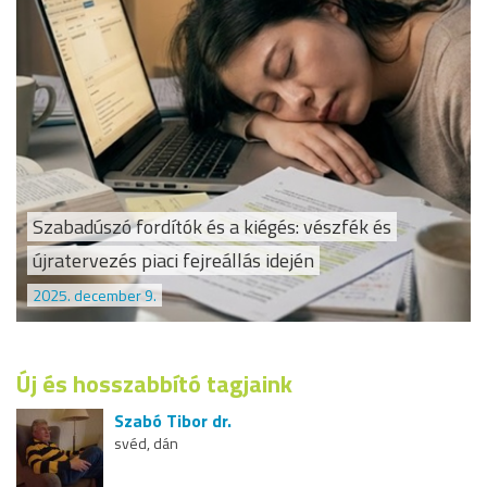
Szabadúszó fordítók és a kiégés: vészfék és
újratervezés piaci fejreállás idején
2025. december 9.
Új és hosszabbító tagjaink
Szabó Tibor dr.
svéd, dán