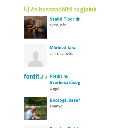
Új és hosszabbító tagjaink
Szabó Tibor dr.
svéd, dán
Máriová Jana
cseh, szlovák
Fordit.hu
Szerkesztőség
angol
Bodrogi József
spanyol