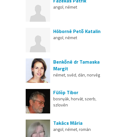
Fazekas Patrik
angol, német
Hóborné Pető Katalin
angol, német
Benkőné dr Tamaska
Margit
német, svéd, dán, norvég
Fülöp Tibor
bosnyák, horvát, szerb,
szlovén
Takács Mária
angol, német, román