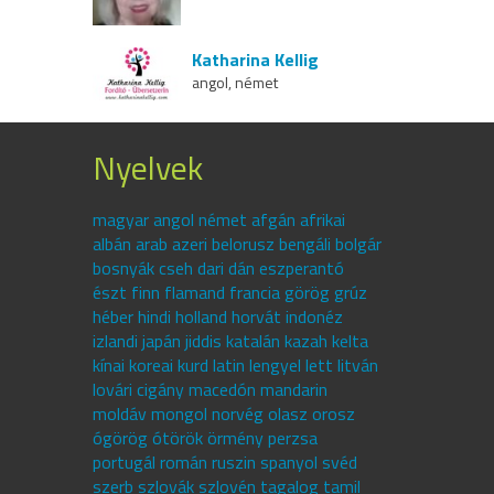
Katharina Kellig
angol, német
Nyelvek
magyar angol német afgán afrikai
albán arab azeri belorusz bengáli bolgár
bosnyák cseh dari dán eszperantó
észt finn flamand francia görög grúz
héber hindi holland horvát indonéz
izlandi japán jiddis katalán kazah kelta
kínai koreai kurd latin lengyel lett litván
lovári cigány macedón mandarin
moldáv mongol norvég olasz orosz
ógörög ótörök örmény perzsa
portugál román ruszin spanyol svéd
szerb szlovák szlovén tagalog tamil