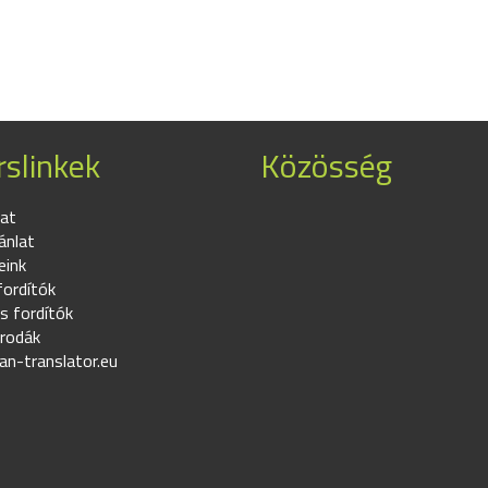
slinkek
Közösség
at
ánlat
eink
fordítók
s fordítók
irodák
an-translator.eu