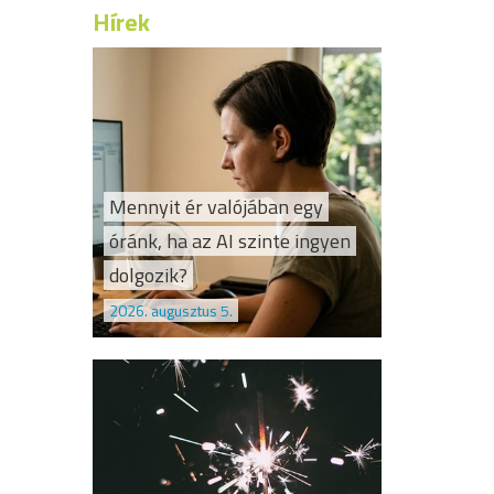
Hírek
Mennyit ér valójában egy
óránk, ha az AI szinte ingyen
dolgozik?
2026. augusztus 5.