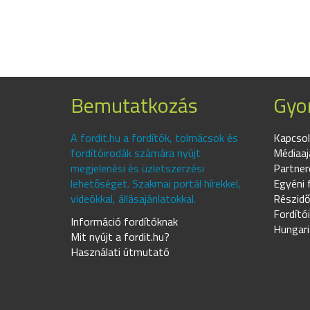
Bemutatkozás
Gyor
A fordit.hu a fordítók, tolmácsok és
Kapcsol
fordítóirodák számára nyújt
Médiaaj
megjelenési és üzletszerzési
Partner
lehetőséget. Szakmai portál hírekkel,
Egyéni 
videókkal, állásajánlatokkal.
Részidő
Fordító
Információ fordítóknak
Hungari
Mit nyújt a fordit.hu?
Használati útmutató