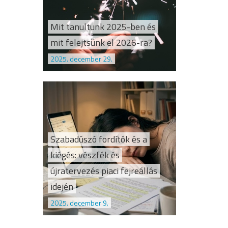
Mit tanultunk 2025-ben és
mit felejtsünk el 2026-ra?
2025. december 29.
Szabadúszó fordítók és a
kiégés: vészfék és
újratervezés piaci fejreállás
idején
2025. december 9.