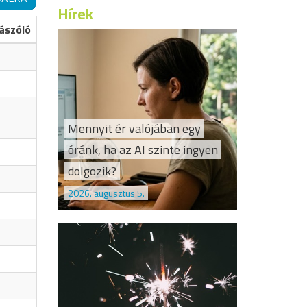
Hírek
ászóló
Mennyit ér valójában egy
óránk, ha az AI szinte ingyen
dolgozik?
2026. augusztus 5.