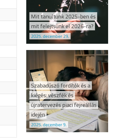
Mit tanultunk 2025-ben és
mit felejtsünk el 2026-ra?
2025. december 29.
Szabadúszó fordítók és a
kiégés: vészfék és
újratervezés piaci fejreállás
idején
2025. december 9.