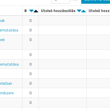
#
Utolsó hozzászólás
Utolsó hozz
nak
0
bemutatása
0
nek
0
0
 bemutatása
0
0
orlatban
0
rendszere
0
0