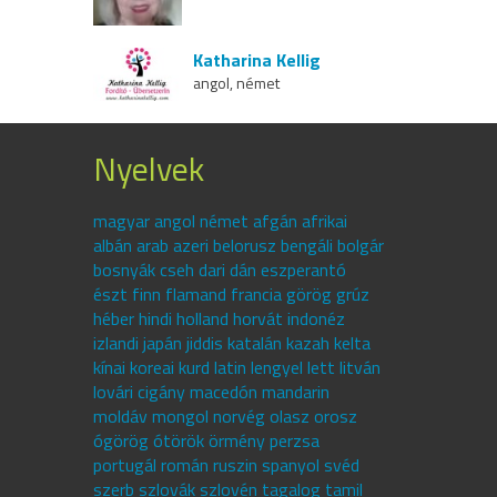
Katharina Kellig
angol, német
Nyelvek
magyar angol német afgán afrikai
albán arab azeri belorusz bengáli bolgár
bosnyák cseh dari dán eszperantó
észt finn flamand francia görög grúz
héber hindi holland horvát indonéz
izlandi japán jiddis katalán kazah kelta
kínai koreai kurd latin lengyel lett litván
lovári cigány macedón mandarin
moldáv mongol norvég olasz orosz
ógörög ótörök örmény perzsa
portugál román ruszin spanyol svéd
szerb szlovák szlovén tagalog tamil