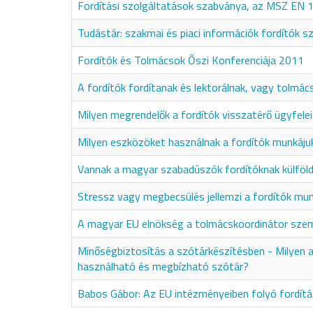
Fordítási szolgáltatások szabványa, az MSZ EN
Tudástár: szakmai és piaci információk fordítók 
Fordítók és Tolmácsok Őszi Konferenciája 2011
A fordítók fordítanak és lektorálnak, vagy tolmác
Milyen megrendelők a fordítók visszatérő ügyfele
Milyen eszközöket használnak a fordítók munkáj
Vannak a magyar szabadúszók fordítóknak külföldi
Stressz vagy megbecsülés jellemzi a fordítók mu
A magyar EU elnökség a tolmácskoordinátor sze
Minőségbiztosítás a szótárkészítésben - Milyen 
használható és megbízható szótár?
Babos Gábor: Az EU intézményeiben folyó fordít