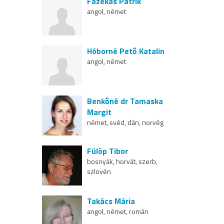
Fazekas Patrik
angol, német
Hóborné Pető Katalin
angol, német
Benkőné dr Tamaska
Margit
német, svéd, dán, norvég
Fülöp Tibor
bosnyák, horvát, szerb,
szlovén
Takács Mária
angol, német, román