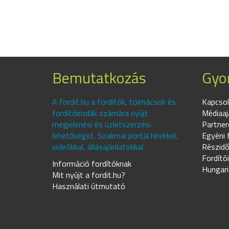
Bemutatkozás
Gyor
A fordit.hu a fordítók, tolmácsok és
Kapcsol
fordítóirodák számára nyújt
Médiaaj
megjelenési és üzletszerzési
Partner
lehetőséget. Szakmai portál hírekkel,
Egyéni 
videókkal, állásajánlatokkal.
Részidő
Fordító
Információ fordítóknak
Hungari
Mit nyújt a fordit.hu?
Használati útmutató