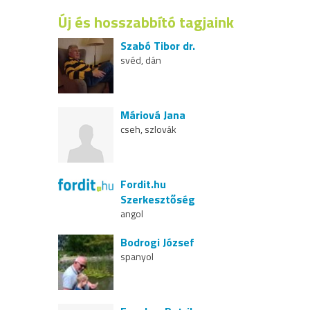
Új és hosszabbító tagjaink
Szabó Tibor dr.
svéd, dán
Máriová Jana
cseh, szlovák
Fordit.hu
Szerkesztőség
angol
Bodrogi József
spanyol