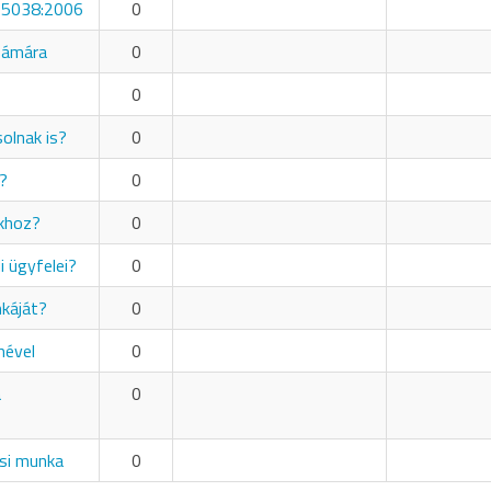
 15038:2006
0
számára
0
0
solnak is?
0
i?
0
ukhoz?
0
 ügyfelei?
0
nkáját?
0
mével
0
a
0
ási munka
0