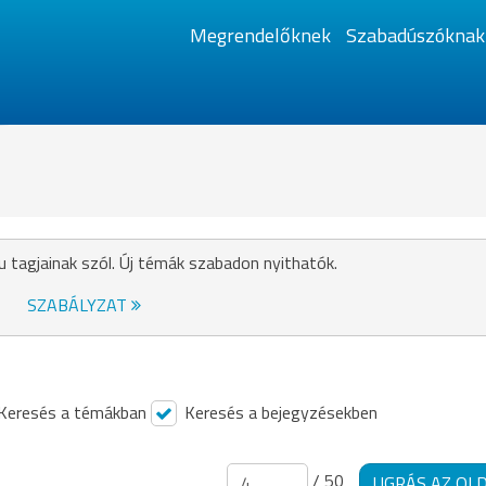
Megrendelőknek
Szabadúszóknak
u tagjainak szól. Új témák szabadon nyithatók.
SZABÁLYZAT
Keresés a témákban
Keresés a bejegyzésekben
/ 50
UGRÁS AZ OL