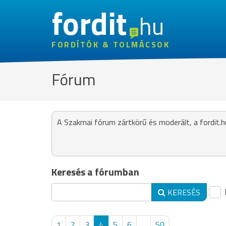
fordit
hu
FORDÍTÓK & TOLMÁCSOK
Fórum
A Szakmai fórum zártkörű és moderált, a fordit.h
Keresés a fórumban
KERESÉS
1
2
3
4
5
6
...
50