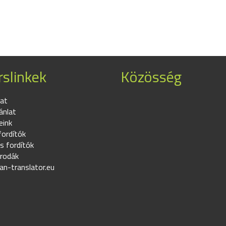
slinkek
Közösség
at
ánlat
eink
fordítók
s fordítók
irodák
an-translator.eu