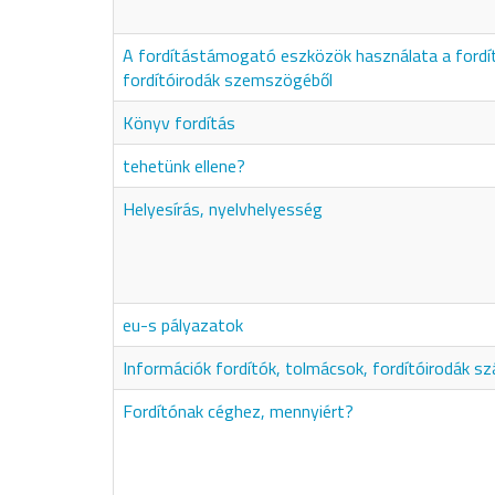
A fordítástámogató eszközök használata a fordí
fordítóirodák szemszögéből
Könyv fordítás
tehetünk ellene?
Helyesírás, nyelvhelyesség
eu-s pályazatok
Információk fordítók, tolmácsok, fordítóirodák s
Fordítónak céghez, mennyiért?