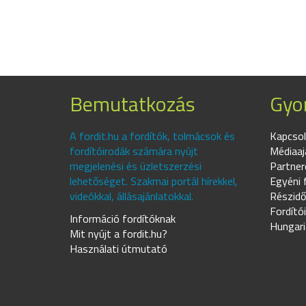
Bemutatkozás
Gyor
A fordit.hu a fordítók, tolmácsok és
Kapcsol
fordítóirodák számára nyújt
Médiaaj
megjelenési és üzletszerzési
Partner
lehetőséget. Szakmai portál hírekkel,
Egyéni 
videókkal, állásajánlatokkal.
Részidő
Fordító
Információ fordítóknak
Hungari
Mit nyújt a fordit.hu?
Használati útmutató