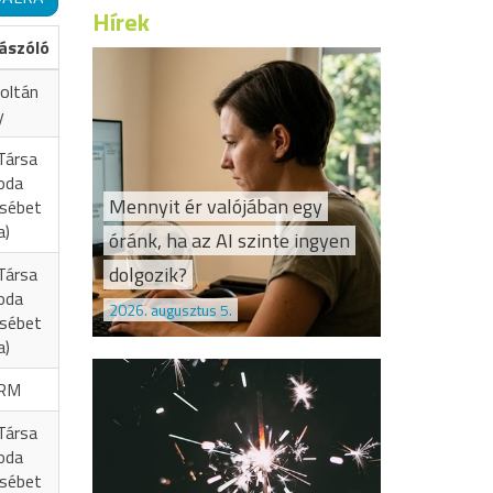
Hírek
ászóló
oltán
y
Társa
oda
Mennyit ér valójában egy
zsébet
a)
óránk, ha az AI szinte ingyen
dolgozik?
Társa
oda
2026. augusztus 5.
zsébet
a)
RM
Társa
oda
zsébet