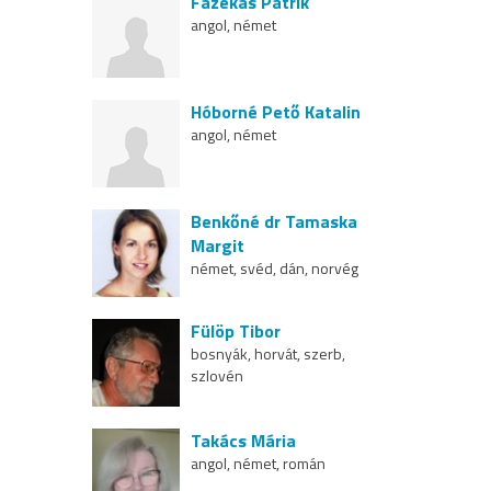
Fazekas Patrik
angol, német
Hóborné Pető Katalin
angol, német
Benkőné dr Tamaska
Margit
német, svéd, dán, norvég
Fülöp Tibor
bosnyák, horvát, szerb,
szlovén
Takács Mária
angol, német, román