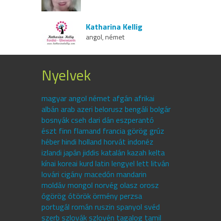
Katharina Kellig
angol, német
Nyelvek
magyar angol német afgán afrikai
albán arab azeri belorusz bengáli bolgár
bosnyák cseh dari dán eszperantó
észt finn flamand francia görög grúz
héber hindi holland horvát indonéz
izlandi japán jiddis katalán kazah kelta
kínai koreai kurd latin lengyel lett litván
lovári cigány macedón mandarin
moldáv mongol norvég olasz orosz
ógörög ótörök örmény perzsa
portugál román ruszin spanyol svéd
szerb szlovák szlovén tagalog tamil