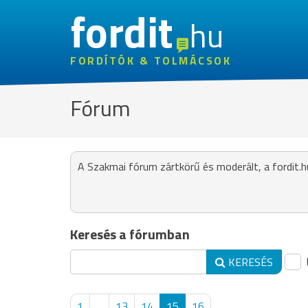
fordit
hu
FORDÍTÓK & TOLMÁCSOK
Fórum
A Szakmai fórum zártkörű és moderált, a fordit.h
Keresés a fórumban
KERESÉS
1
...
13
14
15
16