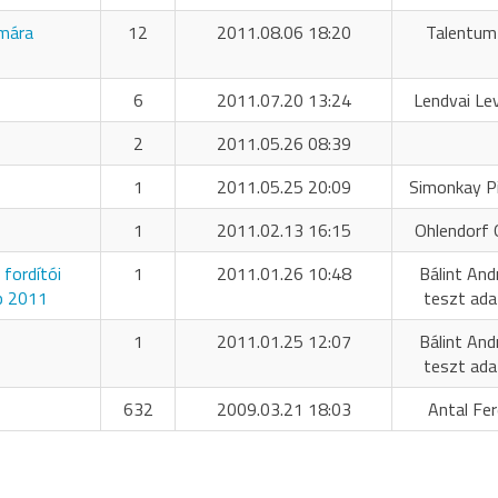
umára
12
2011.08.06 18:20
Talentum
6
2011.07.20 13:24
Lendvai Le
2
2011.05.26 08:39
1
2011.05.25 20:09
Simonkay P
1
2011.02.13 16:15
Ohlendorf O
fordítói
1
2011.01.26 10:48
Bálint And
p 2011
teszt ada
1
2011.01.25 12:07
Bálint And
teszt ada
632
2009.03.21 18:03
Antal Fe