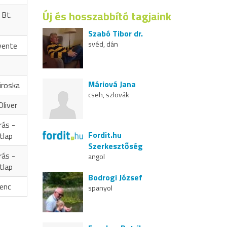
Új és hosszabbító tagjaink
 Bt.
Szabó Tibor dr.
svéd, dán
vente
Máriová Jana
iroska
cseh, szlovák
liver
rás -
Fordit.hu
tlap
Szerkesztőség
rás -
angol
tlap
Bodrogi József
renc
spanyol