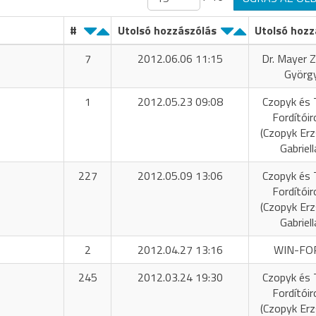
#
Utolsó hozzászólás
Utolsó hozz
7
2012.06.06 11:15
Dr. Mayer Z
Györg
1
2012.05.23 09:08
Czopyk és 
Fordítóir
(Czopyk Er
Gabriell
227
2012.05.09 13:06
Czopyk és 
Fordítóir
(Czopyk Er
Gabriell
2
2012.04.27 13:16
WIN-FO
245
2012.03.24 19:30
Czopyk és 
Fordítóir
(Czopyk Er