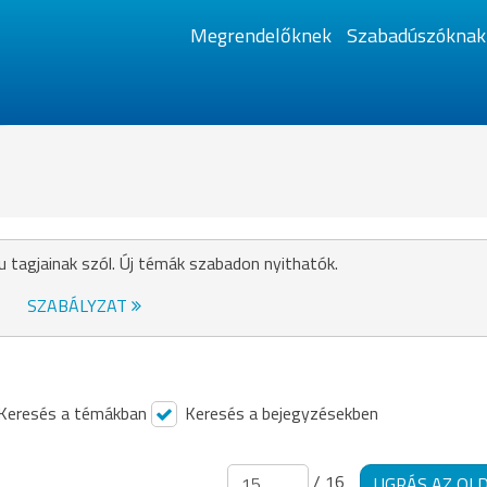
Megrendelőknek
Szabadúszóknak
u tagjainak szól. Új témák szabadon nyithatók.
SZABÁLYZAT
Keresés a témákban
Keresés a bejegyzésekben
/ 16
UGRÁS AZ OL