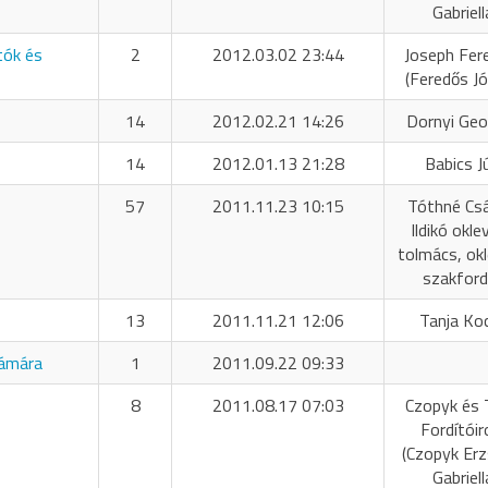
Gabriell
tók és
2
2012.03.02 23:44
Joseph Fer
(Feredős Jó
14
2012.02.21 14:26
Dornyi Geo
14
2012.01.13 21:28
Babics Jú
57
2011.11.23 10:15
Tóthné Cs
Ildikó okle
tolmács, okl
szakford
13
2011.11.21 12:06
Tanja Ko
zámára
1
2011.09.22 09:33
8
2011.08.17 07:03
Czopyk és 
Fordítóir
(Czopyk Er
Gabriell