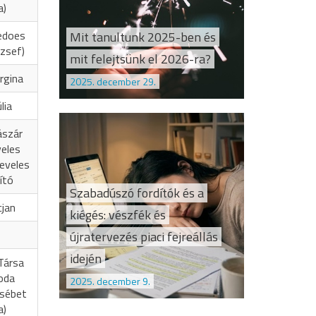
a)
edoes
Mit tanultunk 2025-ben és
zsef)
mit felejtsünk el 2026-ra?
rgina
2025. december 29.
lia
ászár
veles
eveles
ító
Szabadúszó fordítók és a
cjan
kiégés: vészfék és
újratervezés piaci fejreállás
idején
Társa
oda
2025. december 9.
zsébet
a)