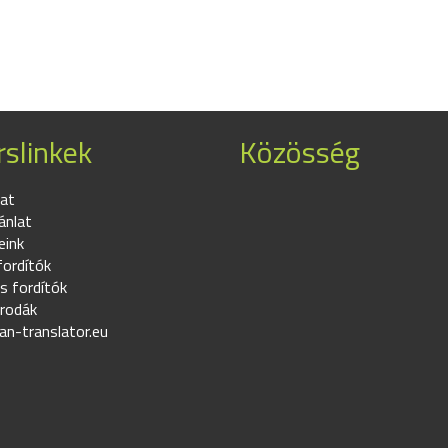
slinkek
Közösség
at
ánlat
eink
fordítók
s fordítók
irodák
an-translator.eu