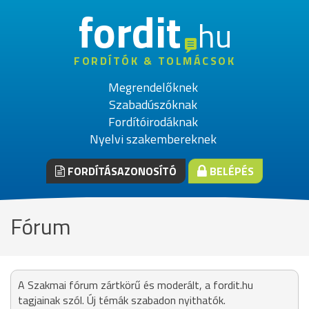
fordit
hu
FORDÍTÓK & TOLMÁCSOK
Megrendelőknek
Szabadúszóknak
Fordítóirodáknak
Nyelvi szakembereknek
FORDÍTÁSAZONOSÍTÓ
BELÉPÉS
Fórum
A Szakmai fórum zártkörű és moderált, a fordit.hu
tagjainak szól. Új témák szabadon nyithatók.