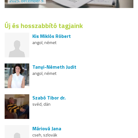
2025. december 9.
Új és hosszabbító tagjaink
Kis Miklós Róbert
angol, német
Tanyi-Németh Judit
angol, német
Szabó Tibor dr.
svéd, dán
Máriová Jana
cseh, szlovák