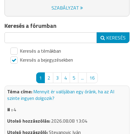
SZABÁLYZAT
Keresés a fórumban
KERESÉS
Keresés a témákban
Keresés a bejegyzésekben
1
2
3
4
5
...
16
Mennyit ér valójában egy óránk, ha az AI
szinte ingyen dolgozik?
4
2026.08.08 13:04
Stevanovic Iván