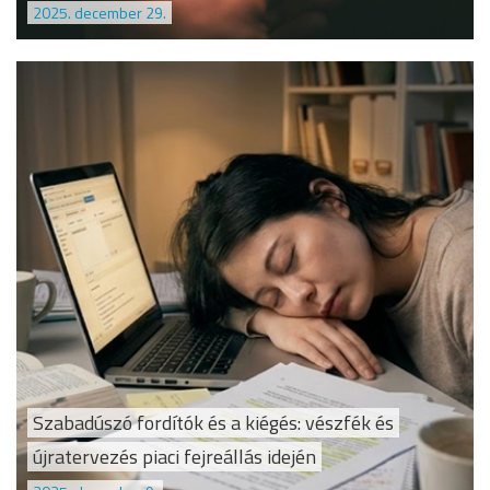
2025. december 29.
Szabadúszó fordítók és a kiégés: vészfék és
újratervezés piaci fejreállás idején