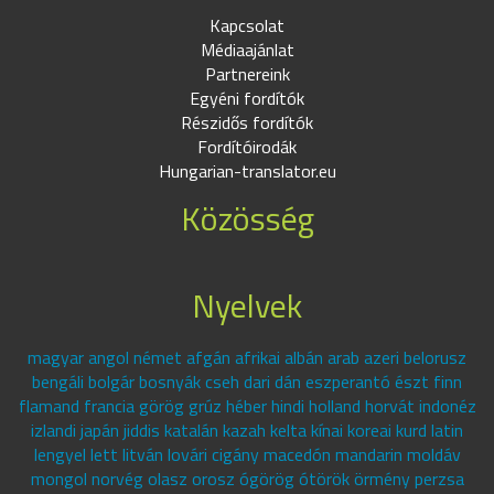
Kapcsolat
Médiaajánlat
Partnereink
Egyéni fordítók
Részidős fordítók
Fordítóirodák
Hungarian-translator.eu
Közösség
Nyelvek
magyar angol német afgán afrikai albán arab azeri belorusz
bengáli bolgár bosnyák cseh dari dán eszperantó észt finn
flamand francia görög grúz héber hindi holland horvát indonéz
izlandi japán jiddis katalán kazah kelta kínai koreai kurd latin
lengyel lett litván lovári cigány macedón mandarin moldáv
mongol norvég olasz orosz ógörög ótörök örmény perzsa