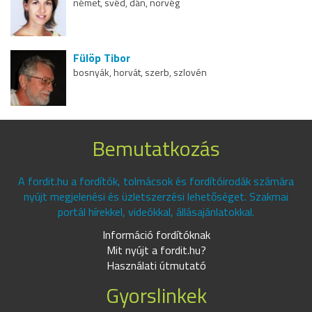
német, svéd, dán, norvég
Fülöp Tibor
bosnyák, horvát, szerb, szlovén
Bemutatkozás
A fordit.hu a fordítók, tolmácsok és fordítóirodák számára
nyújt megjelenési és üzletszerzési lehetőséget. Szakmai
portál hírekkel, videókkal, állásajánlatokkal.
Információ fordítóknak
Mit nyújt a fordit.hu?
Használati útmutató
Gyorslinkek