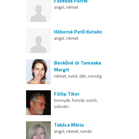
Fazekas Patrik
angol, német
Hóborné Pető Katalin
angol, német
Benkőné dr Tamaska
Margit
német, svéd, dán, norvég
Fülöp Tibor
bosnyák, horvát, szerb,
szlovén
Takács Mária
angol, német, román