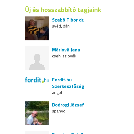
Új és hosszabbító tagjaink
Szabó Tibor dr.
svéd, dán
Máriová Jana
cseh, szlovák
Fordit.hu
Szerkesztőség
angol
Bodrogi József
spanyol