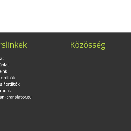
slinkek
Közösség
at
ánlat
eink
fordítók
s fordítók
irodák
an-translator.eu