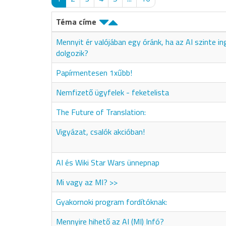
Téma címe
Mennyit ér valójában egy óránk, ha az AI szinte i
dolgozik?
Papírmentesen 1xűbb!
Nemfizető ügyfelek - feketelista
The Future of Translation:
Vigyázat, csalók akcióban!
AI és Wiki Star Wars ünnepnap
Mi vagy az MI? >>
Gyakornoki program fordítóknak:
Mennyire hihető az AI (MI) Infó?