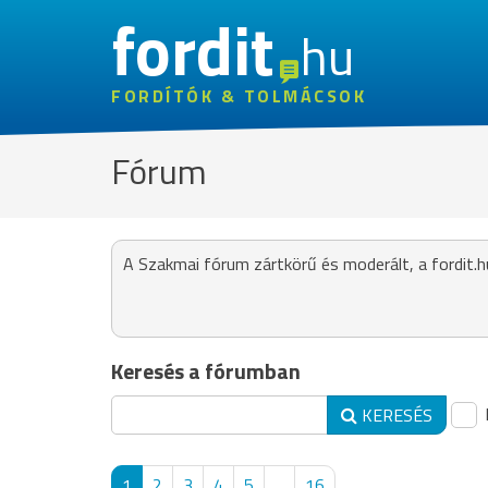
fordit
hu
FORDÍTÓK & TOLMÁCSOK
Fórum
A Szakmai fórum zártkörű és moderált, a fordit.h
Keresés a fórumban
KERESÉS
1
2
3
4
5
...
16