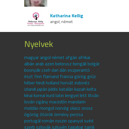
Katharina Kellig
angol, német
Nyelvek
magyar angol német afgán afrikai
albán arab azeri belorusz bengáli bolgár
bosnyák cseh dari dán eszperantó
észt finn flamand francia görög grúz
héber hindi holland horvát indonéz
izlandi japán jiddis katalán kazah kelta
kínai koreai kurd latin lengyel lett litván
lovári cigány macedón mandarin
moldáv mongol norvég olasz orosz
ógörög ótörök örmény perzsa
portugál román ruszin spanyol svéd
szerb szlovák szlovén tagalog tamil