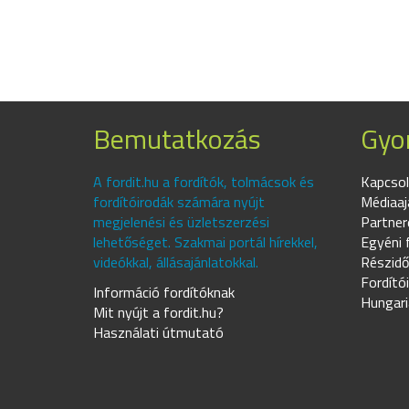
Bemutatkozás
Gyor
A fordit.hu a fordítók, tolmácsok és
Kapcsol
fordítóirodák számára nyújt
Médiaaj
megjelenési és üzletszerzési
Partner
lehetőséget. Szakmai portál hírekkel,
Egyéni 
videókkal, állásajánlatokkal.
Részidő
Fordító
Információ fordítóknak
Hungari
Mit nyújt a fordit.hu?
Használati útmutató