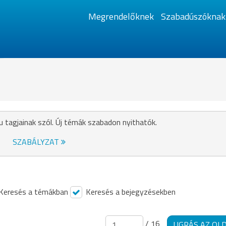
Megrendelőknek
Szabadúszóknak
u tagjainak szól. Új témák szabadon nyithatók.
SZABÁLYZAT
Keresés a témákban
Keresés a bejegyzésekben
/ 16
UGRÁS AZ OL