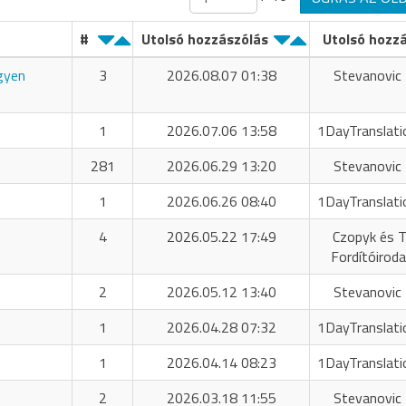
#
Utolsó hozzászólás
Utolsó hozz
ngyen
3
2026.08.07 01:38
Stevanovic 
1
2026.07.06 13:58
1DayTranslati
281
2026.06.29 13:20
Stevanovic 
1
2026.06.26 08:40
1DayTranslati
4
2026.05.22 17:49
Czopyk és T
Fordítóiroda
2
2026.05.12 13:40
Stevanovic 
1
2026.04.28 07:32
1DayTranslati
1
2026.04.14 08:23
1DayTranslati
2
2026.03.18 11:55
Stevanovic 