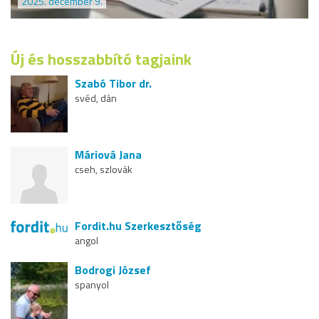
2025. december 9.
Új és hosszabbító tagjaink
Szabó Tibor dr.
svéd, dán
Máriová Jana
cseh, szlovák
Fordit.hu Szerkesztőség
angol
Bodrogi József
spanyol