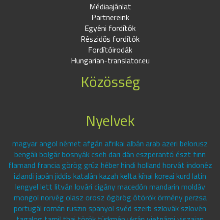
Médiaajánlat
Partnereink
Egyéni fordítók
Részidős fordítók
Fordítóirodák
Hungarian-translator.eu
Közösség
Nyelvek
magyar angol német afgán afrikai albán arab azeri belorusz
bengáli bolgár bosnyák cseh dari dán eszperantó észt finn
flamand francia görög grúz héber hindi holland horvát indonéz
izlandi japán jiddis katalán kazah kelta kínai koreai kurd latin
lengyel lett litván lovári cigány macedón mandarin moldáv
mongol norvég olasz orosz ógörög ótörök örmény perzsa
portugál román ruszin spanyol svéd szerb szlovák szlovén
tagalog tamil thai török türkmén ukrán vietnámi viszajan