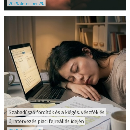
2025. december 29.
Szabadúszó fordítók és a kiégés: vészfék és
újratervezés piaci fejreállás idején