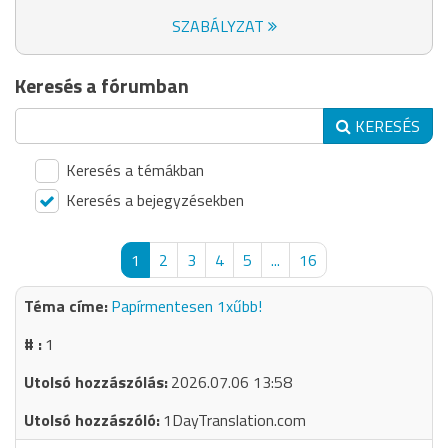
SZABÁLYZAT
Keresés a fórumban
KERESÉS
Keresés a témákban
Keresés a bejegyzésekben
1
2
3
4
5
...
16
Papírmentesen 1xűbb!
1
2026.07.06 13:58
1DayTranslation.com