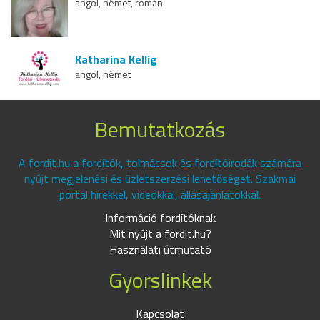
angol, német, román
Katharina Kellig
angol, német
Bemutatkozás
A fordit.hu a fordítók, tolmácsok és fordítóirodák számára
nyújt megjelenési és üzletszerzési lehetőséget. Szakmai
portál hírekkel, videókkal, állásajánlatokkal.
Információ fordítóknak
Mit nyújt a fordit.hu?
Használati útmutató
Gyorslinkek
Kapcsolat