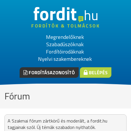
fordit
hu
FORDÍTÓK & TOLMÁCSOK
Megrendelőknek
Szabadúszóknak
Fordítóirodáknak
Nyelvi szakembereknek
FORDÍTÁSAZONOSÍTÓ
BELÉPÉS
Fórum
A Szakmai fórum zártkörű és moderált, a fordit.hu
tagjainak szól. Új témák szabadon nyithatók.