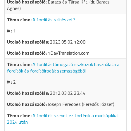
Baracs és Társa Kft. (dr. Baracs
Ágnes)
A fordítás színészet?
1
2023.05.02 12:08
1DayTranslation.com
A fordítástámogató eszközök használata a
fordítók és fordítóirodák szemszögéből
2
2012.03.02 23:44
Joseph Feredoes (Feredős József)
A fordítók szerint ez történik a munkájukkal
2024 után