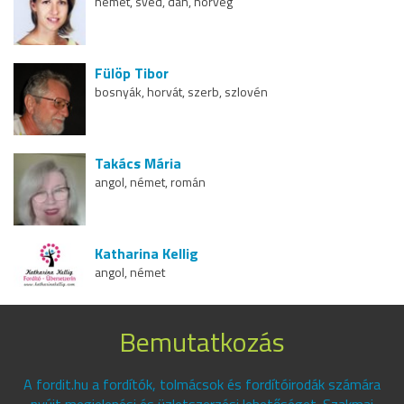
német, svéd, dán, norvég
Fülöp Tibor
bosnyák, horvát, szerb, szlovén
Takács Mária
angol, német, román
Katharina Kellig
angol, német
Bemutatkozás
A fordit.hu a fordítók, tolmácsok és fordítóirodák számára