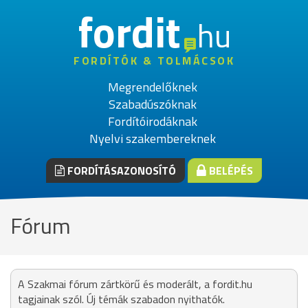
fordit
hu
FORDÍTÓK & TOLMÁCSOK
Megrendelőknek
Szabadúszóknak
Fordítóirodáknak
Nyelvi szakembereknek
FORDÍTÁSAZONOSÍTÓ
BELÉPÉS
Fórum
A Szakmai fórum zártkörű és moderált, a fordit.hu
tagjainak szól. Új témák szabadon nyithatók.