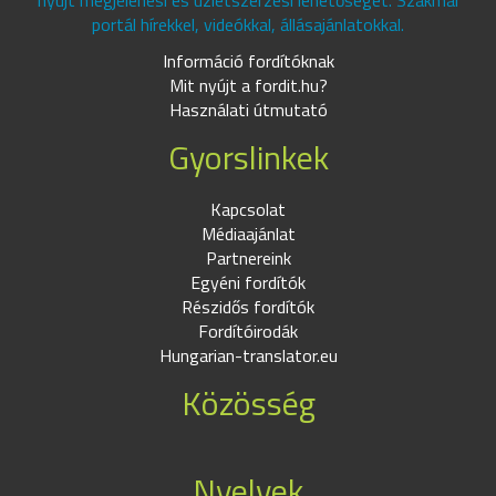
nyújt megjelenési és üzletszerzési lehetőséget. Szakmai
portál hírekkel, videókkal, állásajánlatokkal.
Információ fordítóknak
Mit nyújt a fordit.hu?
Használati útmutató
Gyorslinkek
Kapcsolat
Médiaajánlat
Partnereink
Egyéni fordítók
Részidős fordítók
Fordítóirodák
Hungarian-translator.eu
Közösség
Nyelvek