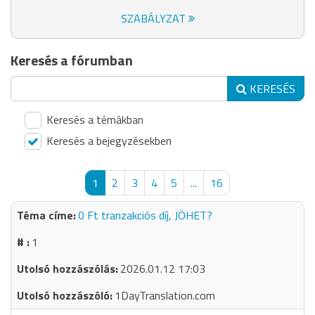
SZABÁLYZAT
Keresés a fórumban
KERESÉS
Keresés a témákban
Keresés a bejegyzésekben
1
2
3
4
5
...
16
0 Ft tranzakciós díj, JÖHET?
1
2026.01.12 17:03
1DayTranslation.com