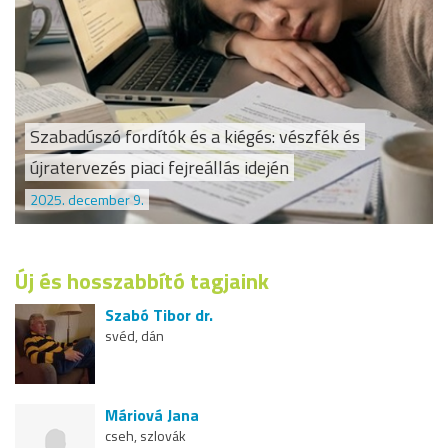
Szabadúszó fordítók és a kiégés: vészfék és
újratervezés piaci fejreállás idején
2025. december 9.
Új és hosszabbító tagjaink
Szabó Tibor dr.
svéd, dán
Máriová Jana
cseh, szlovák