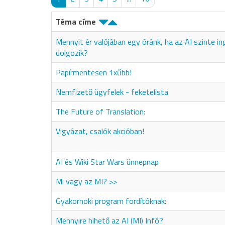
Téma címe
Mennyit ér valójában egy óránk, ha az AI szinte i
dolgozik?
Papírmentesen 1xűbb!
Nemfizető ügyfelek - feketelista
The Future of Translation:
Vigyázat, csalók akcióban!
AI és Wiki Star Wars ünnepnap
Mi vagy az MI? >>
Gyakornoki program fordítóknak:
Mennyire hihető az AI (MI) Infó?