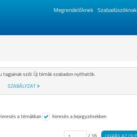
Megrendelőknek
Szabadúszóknak
u tagjainak szól. Új témák szabadon nyithatók.
SZABÁLYZAT
Keresés a témákban
Keresés a bejegyzésekben
/ 16
UGRÁS AZ OL