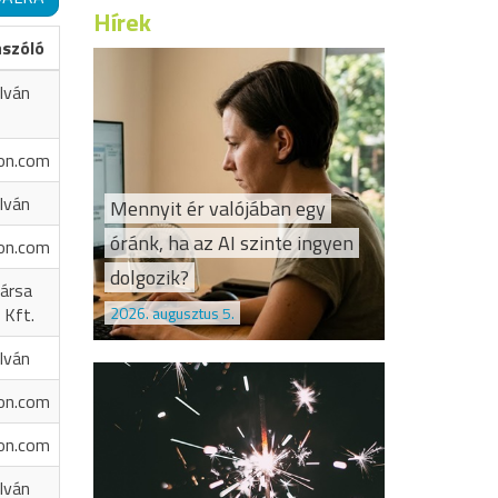
Hírek
ászóló
Iván
on.com
Iván
Mennyit ér valójában egy
óránk, ha az AI szinte ingyen
on.com
dolgozik?
ársa
2026. augusztus 5.
 Kft.
Iván
on.com
on.com
Iván