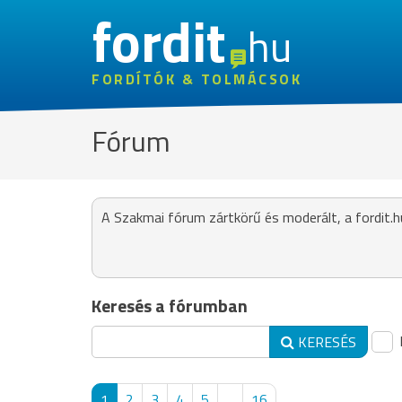
fordit
hu
FORDÍTÓK & TOLMÁCSOK
Fórum
A Szakmai fórum zártkörű és moderált, a fordit.h
Keresés a fórumban
KERESÉS
1
2
3
4
5
...
16