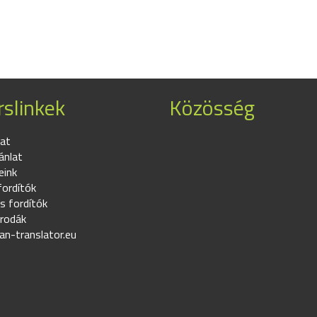
slinkek
Közösség
at
ánlat
eink
fordítók
s fordítók
irodák
an-translator.eu