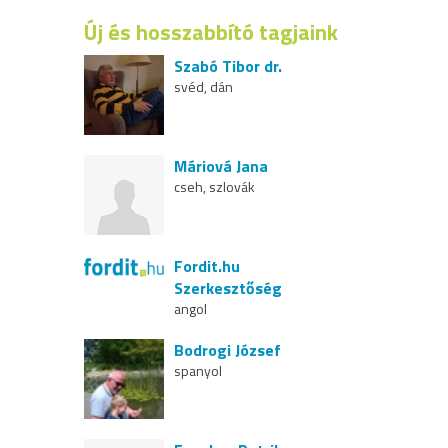
Új és hosszabbító tagjaink
Szabó Tibor dr.
svéd, dán
Máriová Jana
cseh, szlovák
Fordit.hu
Szerkesztőség
angol
Bodrogi József
spanyol