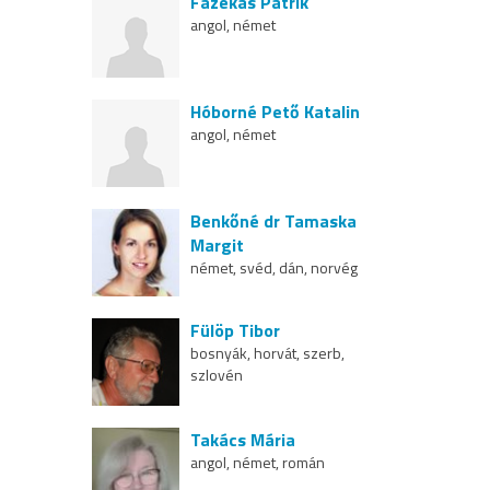
Fazekas Patrik
angol, német
Hóborné Pető Katalin
angol, német
Benkőné dr Tamaska
Margit
német, svéd, dán, norvég
Fülöp Tibor
bosnyák, horvát, szerb,
szlovén
Takács Mária
angol, német, román