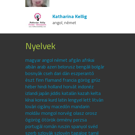
Katharina Kellig
angol, német
Nyelvek
magyar angol német afgán afrikai
albán arab azeri belorusz bengáli bolgár
bosnyák cseh dari dán eszperantó
észt finn flamand francia görög grúz
héber hindi holland horvát indonéz
izlandi japán jiddis katalán kazah kelta
kínai koreai kurd latin lengyel lett litván
lovári cigány macedón mandarin
moldáv mongol norvég olasz orosz
ógörög ótörök örmény perzsa
portugál román ruszin spanyol svéd
szerb szlovák szlovén tagalog tamil