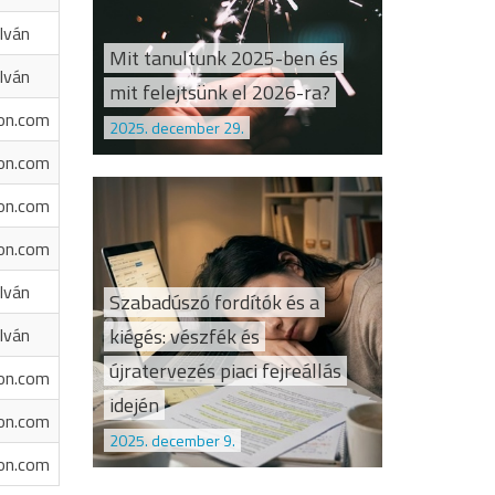
Iván
Mit tanultunk 2025-ben és
Iván
mit felejtsünk el 2026-ra?
on.com
2025. december 29.
on.com
on.com
on.com
Iván
Szabadúszó fordítók és a
kiégés: vészfék és
Iván
újratervezés piaci fejreállás
on.com
idején
on.com
2025. december 9.
on.com