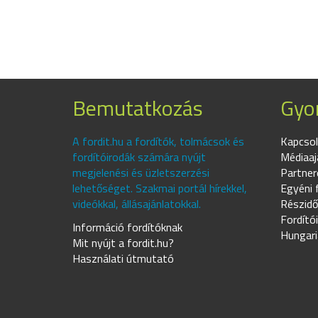
Bemutatkozás
Gyor
A fordit.hu a fordítók, tolmácsok és
Kapcsol
fordítóirodák számára nyújt
Médiaaj
megjelenési és üzletszerzési
Partner
lehetőséget. Szakmai portál hírekkel,
Egyéni 
videókkal, állásajánlatokkal.
Részidő
Fordító
Információ fordítóknak
Hungari
Mit nyújt a fordit.hu?
Használati útmutató