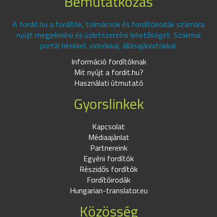
Bemutatkozás
A fordit.hu a fordítók, tolmácsok és fordítóirodák számára
nyújt megjelenési és üzletszerzési lehetőséget. Szakmai
portál hírekkel, videókkal, állásajánlatokkal.
Információ fordítóknak
Mit nyújt a fordit.hu?
Használati útmutató
Gyorslinkek
Kapcsolat
Médiaajánlat
Partnereink
Egyéni fordítók
Részidős fordítók
Fordítóirodák
Hungarian-translator.eu
Közösség