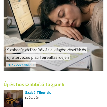
Szabadúszó fordítók és a kiégés: vészfék és
újratervezés piaci fejreállás idején
2025. december 9.
Új és hosszabbító tagjaink
Szabó Tibor dr.
svéd, dán