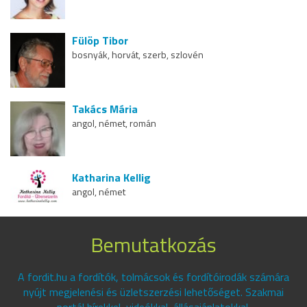
Fülöp Tibor
bosnyák, horvát, szerb, szlovén
Takács Mária
angol, német, román
Katharina Kellig
angol, német
Bemutatkozás
A fordit.hu a fordítók, tolmácsok és fordítóirodák számára
nyújt megjelenési és üzletszerzési lehetőséget. Szakmai