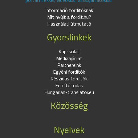
portál hírekkel, videókkal, állásajánlatokkal.
Információ fordítóknak
Mit nyújt a fordit.hu?
Használati útmutató
Gyorslinkek
Kapcsolat
Médiaajánlat
Partnereink
Egyéni fordítók
Részidős fordítók
Fordítóirodák
Hungarian-translator.eu
Közösség
Nyelvek