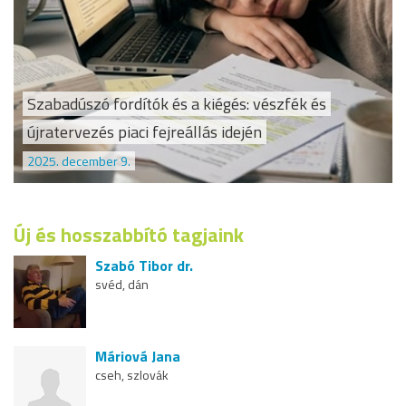
Szabadúszó fordítók és a kiégés: vészfék és
újratervezés piaci fejreállás idején
2025. december 9.
Új és hosszabbító tagjaink
Szabó Tibor dr.
svéd, dán
Máriová Jana
cseh, szlovák