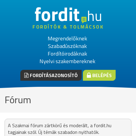
fordit
hu
FORDÍTÓK & TOLMÁCSOK
Megrendelőknek
Szabadúszóknak
Fordítóirodáknak
Nyelvi szakembereknek
FORDÍTÁSAZONOSÍTÓ
BELÉPÉS
Fórum
A Szakmai fórum zártkörű és moderált, a fordit.hu
tagjainak szól. Új témák szabadon nyithatók.