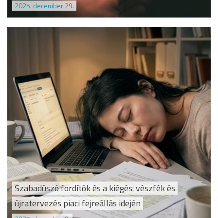
2025. december 29.
Szabadúszó fordítók és a kiégés: vészfék és
újratervezés piaci fejreállás idején