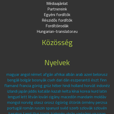
Médiaajánlat
Partnereink
Egyéni fordítók
Részidős fordítók
Fordítóirodák
Hungarian-translator.eu
Közösség
Nyelvek
magyar angol német afgán afrikai albán arab azeri belorusz
bengáli bolgár bosnyák cseh dari dán eszperantó észt finn
flamand francia görög grúz héber hindi holland horvát indonéz
izlandi japán jiddis katalán kazah kelta kínai koreai kurd latin
lengyel lett litván lovári cigány macedón mandarin moldáv
mongol norvég olasz orosz ógörög ótörök örmény perzsa
portugál román ruszin spanyol svéd szerb szlovák szlovén
tagalog tamil thai török türkmén ukrán vietnámi viszajan