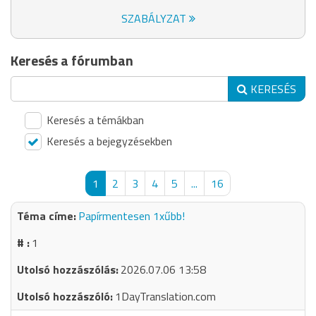
SZABÁLYZAT
Keresés a fórumban
KERESÉS
Keresés a témákban
Keresés a bejegyzésekben
1
2
3
4
5
...
16
Papírmentesen 1xűbb!
1
2026.07.06 13:58
1DayTranslation.com