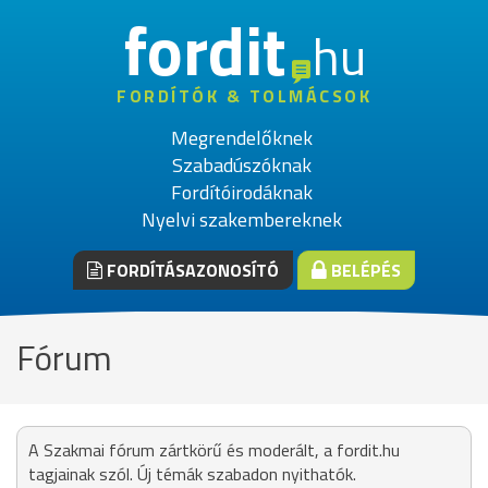
fordit
hu
FORDÍTÓK & TOLMÁCSOK
Megrendelőknek
Szabadúszóknak
Fordítóirodáknak
Nyelvi szakembereknek
FORDÍTÁSAZONOSÍTÓ
BELÉPÉS
Fórum
A Szakmai fórum zártkörű és moderált, a fordit.hu
tagjainak szól. Új témák szabadon nyithatók.