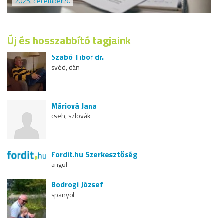
2025. december 9.
Új és hosszabbító tagjaink
Szabó Tibor dr.
svéd, dán
Máriová Jana
cseh, szlovák
Fordit.hu Szerkesztőség
angol
Bodrogi József
spanyol