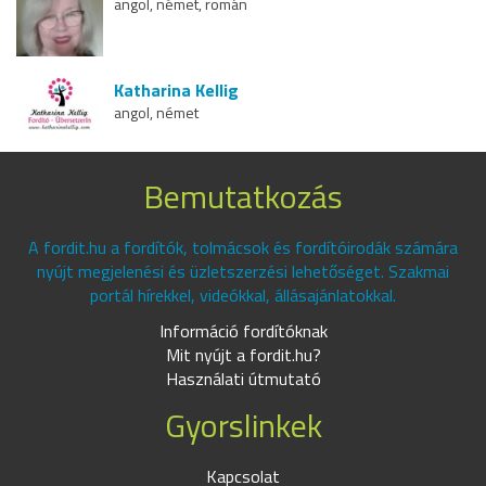
angol, német, román
Katharina Kellig
angol, német
Bemutatkozás
A fordit.hu a fordítók, tolmácsok és fordítóirodák számára
nyújt megjelenési és üzletszerzési lehetőséget. Szakmai
portál hírekkel, videókkal, állásajánlatokkal.
Információ fordítóknak
Mit nyújt a fordit.hu?
Használati útmutató
Gyorslinkek
Kapcsolat