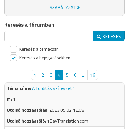
SZABÁLYZAT
Keresés a fórumban
KERESÉS
Keresés a témákban
Keresés a bejegyzésekben
1
2
3
4
5
6
...
16
A fordítás színészet?
1
2023.05.02 12:08
1DayTranslation.com