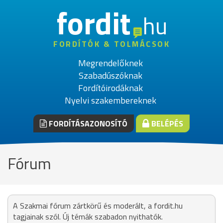
fordit
hu
FORDÍTÓK & TOLMÁCSOK
Megrendelőknek
Szabadúszóknak
Fordítóirodáknak
Nyelvi szakembereknek
FORDÍTÁSAZONOSÍTÓ
BELÉPÉS
Fórum
A Szakmai fórum zártkörű és moderált, a fordit.hu
tagjainak szól. Új témák szabadon nyithatók.