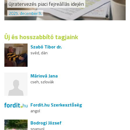
újratervezés piaci fejreállás idején
2025. december 9.
Új és hosszabbító tagjaink
Szabó Tibor dr.
svéd, dán
Máriová Jana
cseh, szlovák
Fordit.hu Szerkesztőség
angol
Bodrogi József
spanyol