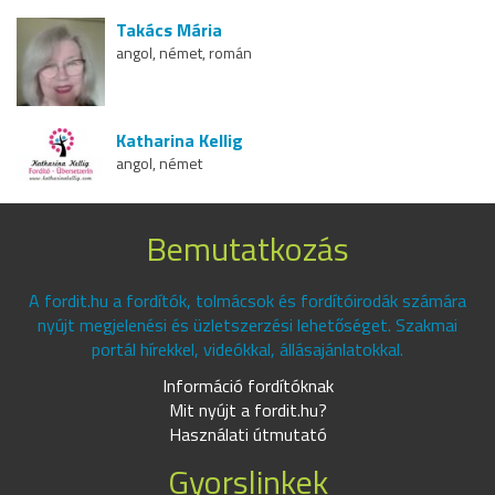
Takács Mária
angol, német, román
Katharina Kellig
angol, német
Bemutatkozás
A fordit.hu a fordítók, tolmácsok és fordítóirodák számára
nyújt megjelenési és üzletszerzési lehetőséget. Szakmai
portál hírekkel, videókkal, állásajánlatokkal.
Információ fordítóknak
Mit nyújt a fordit.hu?
Használati útmutató
Gyorslinkek