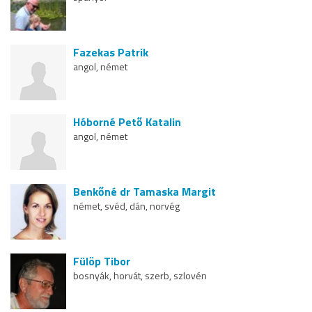
Fazekas Patrik
angol, német
Hóborné Pető Katalin
angol, német
Benkőné dr Tamaska Margit
német, svéd, dán, norvég
Fülöp Tibor
bosnyák, horvát, szerb, szlovén