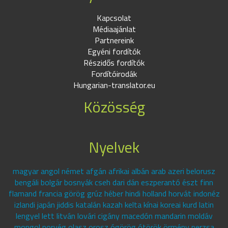
Kapcsolat
Médiaajánlat
Partnereink
Egyéni fordítók
Részidős fordítók
Fordítóirodák
Hungarian-translator.eu
Közösség
Nyelvek
magyar angol német afgán afrikai albán arab azeri belorusz
bengáli bolgár bosnyák cseh dari dán eszperantó észt finn
flamand francia görög grúz héber hindi holland horvát indonéz
izlandi japán jiddis katalán kazah kelta kínai koreai kurd latin
lengyel lett litván lovári cigány macedón mandarin moldáv
mongol norvég olasz orosz ógörög ótörök örmény perzsa