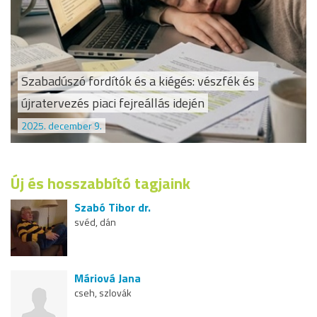
Szabadúszó fordítók és a kiégés: vészfék és
újratervezés piaci fejreállás idején
2025. december 9.
Új és hosszabbító tagjaink
Szabó Tibor dr.
svéd, dán
Máriová Jana
cseh, szlovák