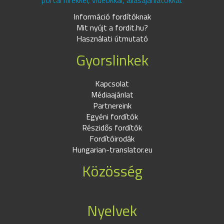
portál hírekkel, videókkal, állásajánlatokkal.
Információ fordítóknak
Mit nyújt a fordit.hu?
Használati útmutató
Gyorslinkek
Kapcsolat
Médiaajánlat
Partnereink
Egyéni fordítók
Részidős fordítók
Fordítóirodák
Hungarian-translator.eu
Közösség
Nyelvek