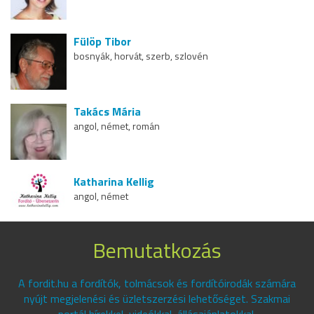
Fülöp Tibor
bosnyák, horvát, szerb, szlovén
Takács Mária
angol, német, román
Katharina Kellig
angol, német
Bemutatkozás
A fordit.hu a fordítók, tolmácsok és fordítóirodák számára
nyújt megjelenési és üzletszerzési lehetőséget. Szakmai