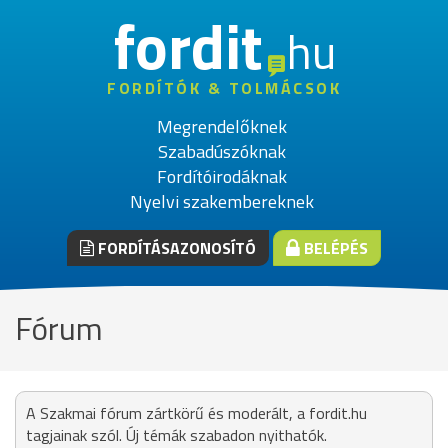
fordit
hu
FORDÍTÓK & TOLMÁCSOK
Megrendelőknek
Szabadúszóknak
Fordítóirodáknak
Nyelvi szakembereknek
FORDÍTÁSAZONOSÍTÓ
BELÉPÉS
Fórum
A Szakmai fórum zártkörű és moderált, a fordit.hu
tagjainak szól. Új témák szabadon nyithatók.