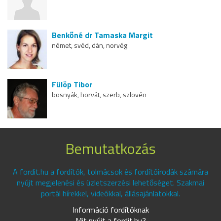
Benkőné dr Tamaska Margit
német, svéd, dán, norvég
Fülöp Tibor
bosnyák, horvát, szerb, szlovén
Bemutatkozás
A fordit.hu a fordítók, tolmácsok és fordítóirodák számára
nyújt megjelenési és üzletszerzési lehetőséget. Szakmai
portál hírekkel, videókkal, állásajánlatokkal.
Információ fordítóknak
Mit nyújt a fordit.hu?