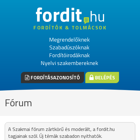
fordit
hu
FORDÍTÓK & TOLMÁCSOK
Megrendelőknek
Szabadúszóknak
Fordítóirodáknak
Nyelvi szakembereknek
FORDÍTÁSAZONOSÍTÓ
BELÉPÉS
Fórum
A Szakmai fórum zártkörű és moderált, a fordit.hu
tagjainak szól. Új témák szabadon nyithatók.