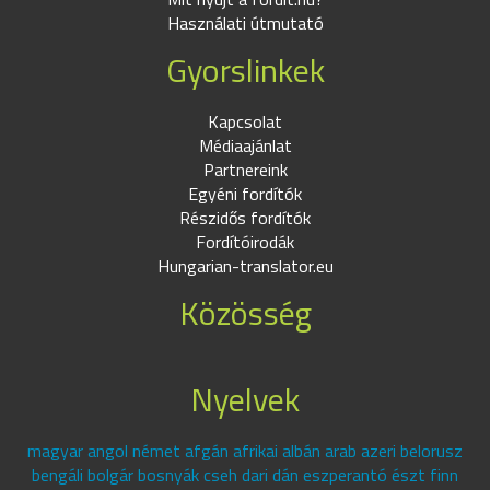
Használati útmutató
Gyorslinkek
Kapcsolat
Médiaajánlat
Partnereink
Egyéni fordítók
Részidős fordítók
Fordítóirodák
Hungarian-translator.eu
Közösség
Nyelvek
magyar angol német afgán afrikai albán arab azeri belorusz
bengáli bolgár bosnyák cseh dari dán eszperantó észt finn