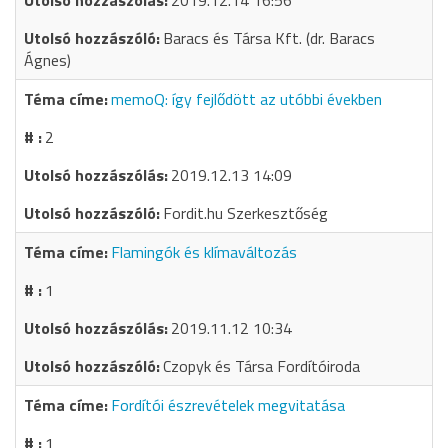
2019.12.14 16:56
Baracs és Társa Kft. (dr. Baracs
Ágnes)
memoQ: így fejlődött az utóbbi években
2
2019.12.13 14:09
Fordit.hu Szerkesztőség
Flamingók és klímaváltozás
1
2019.11.12 10:34
Czopyk és Társa Fordítóiroda
Fordítói észrevételek megvitatása
1