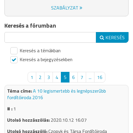
SZABÁLYZAT
Keresés a fórumban
KERESÉS
Keresés a témákban
Keresés a bejegyzésekben
1
2
3
4
5
6
7
...
16
A 10 legismertebb és legnépszerűbb
fordítóiroda 2016
1
2020.10.12 16:07
Czopyk és Társa Fordítóiroda