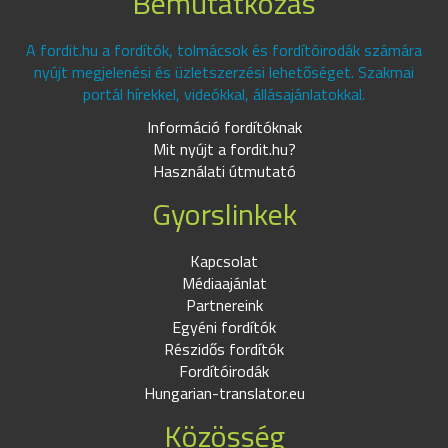
Bemutatkozás
A fordit.hu a fordítók, tolmácsok és fordítóirodák számára
nyújt megjelenési és üzletszerzési lehetőséget. Szakmai
portál hírekkel, videókkal, állásajánlatokkal.
Információ fordítóknak
Mit nyújt a fordit.hu?
Használati útmutató
Gyorslinkek
Kapcsolat
Médiaajánlat
Partnereink
Egyéni fordítók
Részidős fordítók
Fordítóirodák
Hungarian-translator.eu
Közösség