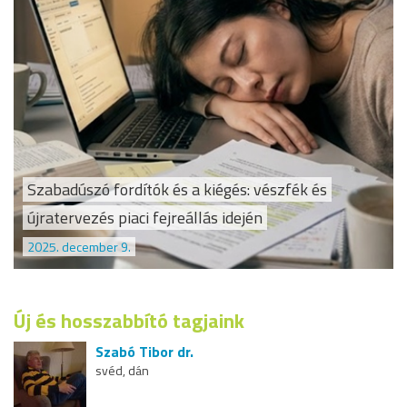
Szabadúszó fordítók és a kiégés: vészfék és
újratervezés piaci fejreállás idején
2025. december 9.
Új és hosszabbító tagjaink
Szabó Tibor dr.
svéd, dán