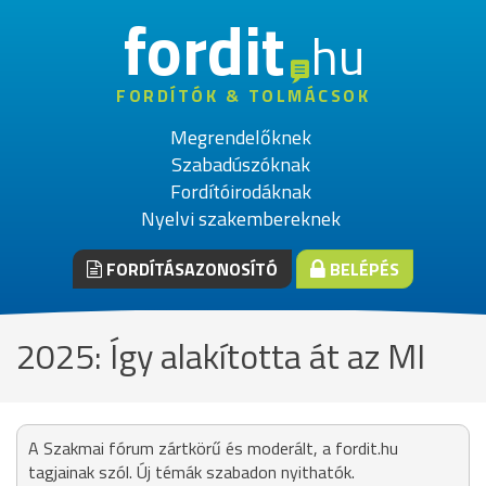
fordit
hu
FORDÍTÓK & TOLMÁCSOK
Megrendelőknek
Szabadúszóknak
Fordítóirodáknak
Nyelvi szakembereknek
FORDÍTÁSAZONOSÍTÓ
BELÉPÉS
2025: Így alakította át az MI
A Szakmai fórum zártkörű és moderált, a fordit.hu
tagjainak szól. Új témák szabadon nyithatók.