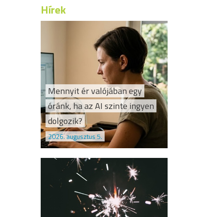
Hírek
Mennyit ér valójában egy
óránk, ha az AI szinte ingyen
dolgozik?
2026. augusztus 5.