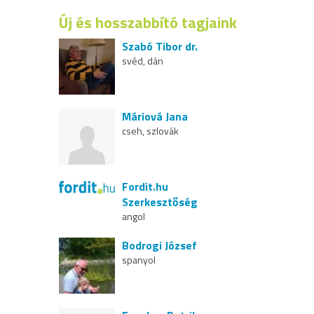
Új és hosszabbító tagjaink
Szabó Tibor dr.
svéd, dán
Máriová Jana
cseh, szlovák
Fordit.hu
Szerkesztőség
angol
Bodrogi József
spanyol