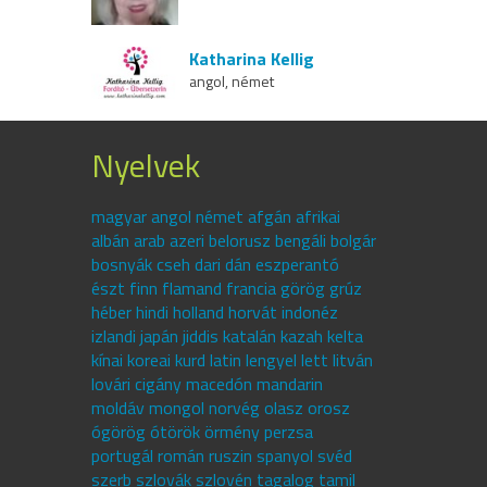
Katharina Kellig
angol, német
Nyelvek
magyar angol német afgán afrikai
albán arab azeri belorusz bengáli bolgár
bosnyák cseh dari dán eszperantó
észt finn flamand francia görög grúz
héber hindi holland horvát indonéz
izlandi japán jiddis katalán kazah kelta
kínai koreai kurd latin lengyel lett litván
lovári cigány macedón mandarin
moldáv mongol norvég olasz orosz
ógörög ótörök örmény perzsa
portugál román ruszin spanyol svéd
szerb szlovák szlovén tagalog tamil