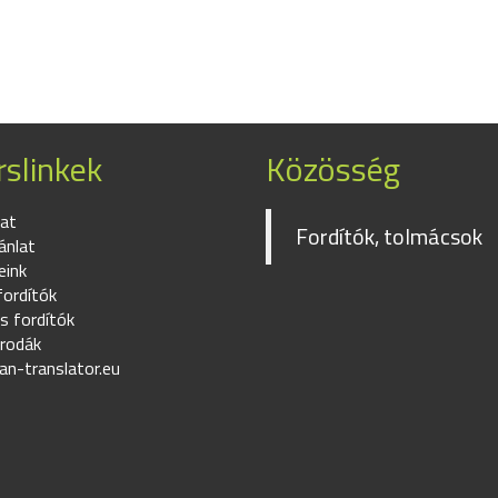
slinkek
Közösség
at
Fordítók, tolmácsok
ánlat
eink
fordítók
s fordítók
irodák
an-translator.eu