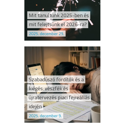
Mit tanultunk 2025-ben és
mit felejtsünk el 2026-ra?
2025. december 29.
Szabadúszó fordítók és a
kiégés: vészfék és
újratervezés piaci fejreállás
idején
2025. december 9.