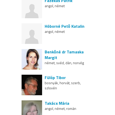
Fazekas Patrik
angol, német
Hóborné Pető Katalin
angol, német
Benkőné dr Tamaska
Margit
német, svéd, dán, norvég
Fülöp Tibor
bosnyák, horvát, szerb,
szlovén
Takács Mária
angol, német, román