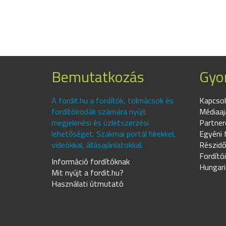
Bemutatkozás
Gyor
A fordit.hu a fordítók, tolmácsok és
Kapcsol
fordítóirodák számára nyújt
Médiaaj
megjelenési és üzletszerzési
Partner
lehetőséget. Szakmai portál hírekkel,
Egyéni 
videókkal, állásajánlatokkal.
Részidő
Fordító
Információ fordítóknak
Hungari
Mit nyújt a fordit.hu?
Használati útmutató