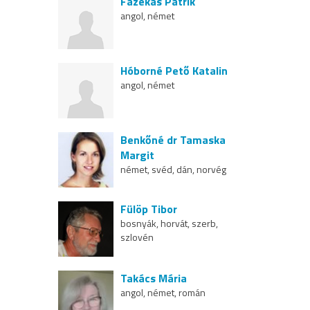
Fazekas Patrik
angol, német
Hóborné Pető Katalin
angol, német
Benkőné dr Tamaska
Margit
német, svéd, dán, norvég
Fülöp Tibor
bosnyák, horvát, szerb,
szlovén
Takács Mária
angol, német, román