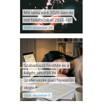
Mit tanultunk 2025-ben és
mit felejtsünk el 2026-ra?
2025. december 29.
Szabadúszó fordítók és a
kiégés: vészfék és
újratervezés piaci fejreállás
idején
2025. december 9.