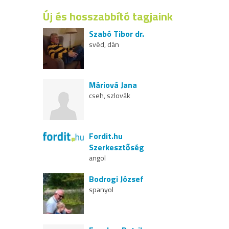
Új és hosszabbító tagjaink
Szabó Tibor dr.
svéd, dán
Máriová Jana
cseh, szlovák
Fordit.hu
Szerkesztőség
angol
Bodrogi József
spanyol