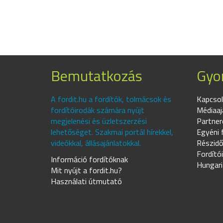
Bemutatkozás
Gyor
A fordit.hu a fordítók, tolmácsok és
Kapcsol
fordítóirodák számára nyújt
Médiaaj
megjelenési és üzletszerzési
Partner
lehetőséget. Szakmai portál hírekkel,
Egyéni 
videókkal, állásajánlatokkal.
Részidő
Fordító
Információ fordítóknak
Hungari
Mit nyújt a fordit.hu?
Használati útmutató