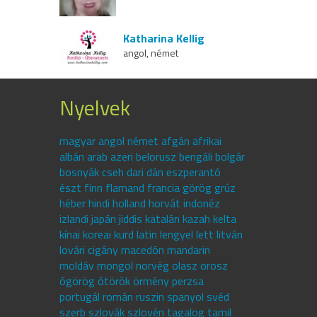
Katharina Kellig
angol, német
Nyelvek
magyar angol német afgán afrikai
albán arab azeri belorusz bengáli bolgár
bosnyák cseh dari dán eszperantó
észt finn flamand francia görög grúz
héber hindi holland horvát indonéz
izlandi japán jiddis katalán kazah kelta
kínai koreai kurd latin lengyel lett litván
lovári cigány macedón mandarin
moldáv mongol norvég olasz orosz
ógörög ótörök örmény perzsa
portugál román ruszin spanyol svéd
szerb szlovák szlovén tagalog tamil