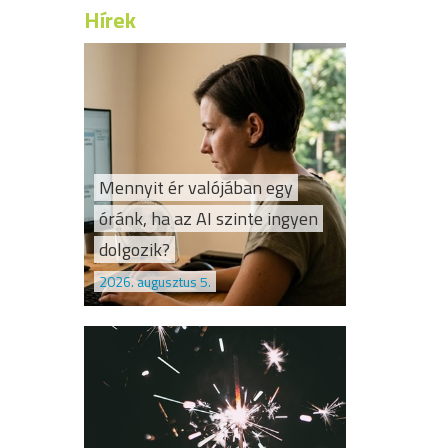
Hírek
Mennyit ér valójában egy
óránk, ha az AI szinte ingyen
dolgozik?
2026. augusztus 5.