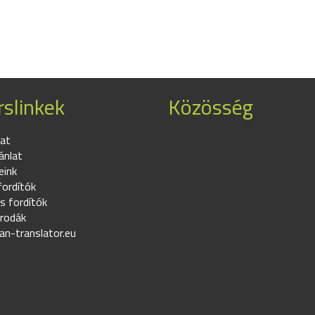
slinkek
Közösség
at
ánlat
eink
fordítók
s fordítók
irodák
an-translator.eu