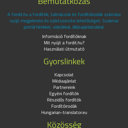
Bemutatkozás
A fordit.hu a fordítók, tolmácsok és fordítóirodák számára
nyújt megjelenési és üzletszerzési lehetőséget. Szakmai
portál hírekkel, videókkal, állásajánlatokkal.
Információ fordítóknak
Mit nyújt a fordit.hu?
Használati útmutató
Gyorslinkek
Kapcsolat
Médiaajánlat
Partnereink
Egyéni fordítók
Részidős fordítók
Fordítóirodák
Hungarian-translator.eu
Közösség