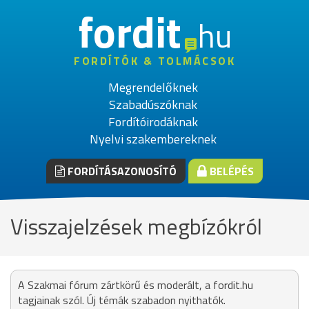
fordit
hu
FORDÍTÓK & TOLMÁCSOK
Megrendelőknek
Szabadúszóknak
Fordítóirodáknak
Nyelvi szakembereknek
FORDÍTÁSAZONOSÍTÓ
BELÉPÉS
Visszajelzések megbízókról
A Szakmai fórum zártkörű és moderált, a fordit.hu
tagjainak szól. Új témák szabadon nyithatók.