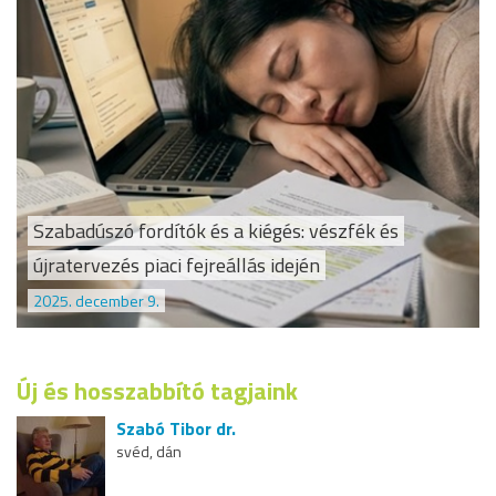
Szabadúszó fordítók és a kiégés: vészfék és
újratervezés piaci fejreállás idején
2025. december 9.
Új és hosszabbító tagjaink
Szabó Tibor dr.
svéd, dán