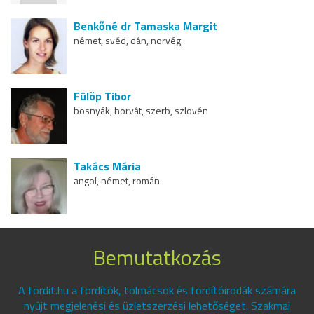
Benkőné dr Tamaska Margit
német, svéd, dán, norvég
Fülöp Tibor
bosnyák, horvát, szerb, szlovén
Takács Mária
angol, német, román
Bemutatkozás
A fordit.hu a fordítók, tolmácsok és fordítóirodák számára
nyújt megjelenési és üzletszerzési lehetőséget. Szakmai