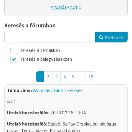
SZABÁLYZAT
Keresés a fórumban
KERESÉS
Keresés a témákban
Keresés a bejegyzésekben
1
2
3
4
5
...
16
WordFast tanárt keresek
1
2013.07.26 13:14
Szabó-Salfay Orsolya dr., biológus,
orvosi, term.tud.-i és EU szakfordító