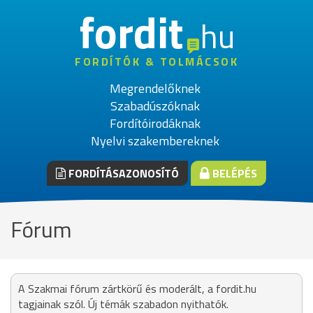
fordit
hu
FORDÍTÓK & TOLMÁCSOK
Megrendelőknek
Szabadúszóknak
Fordítóirodáknak
Nyelvi szakembereknek
FORDÍTÁSAZONOSÍTÓ
BELÉPÉS
Fórum
A Szakmai fórum zártkörű és moderált, a fordit.hu
tagjainak szól. Új témák szabadon nyithatók.