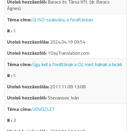
Baracs és Társa Kft. (dr. Baracs
Ágnes)
Új ISO-szabvány a fordításban
1
2024.04.19 09:54
1DayTranslation.com
Úgy kell a fordítónak a CV, mint halnak a bicikli
1
2017.11.08 13:08
Stevanovic Iván
ÜDVÖZLET
3