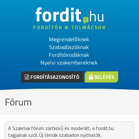
fordit
hu
FORDÍTÓK & TOLMÁCSOK
Megrendelőknek
Szabadúszóknak
Fordítóirodáknak
Nyelvi szakembereknek
FORDÍTÁSAZONOSÍTÓ
BELÉPÉS
Fórum
A Szakmai fórum zártkörű és moderált, a fordit.hu
tagjainak szól. Új témák szabadon nyithatók.