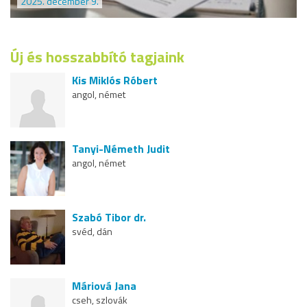
2025. december 9.
Új és hosszabbító tagjaink
Kis Miklós Róbert
angol, német
Tanyi-Németh Judit
angol, német
Szabó Tibor dr.
svéd, dán
Máriová Jana
cseh, szlovák