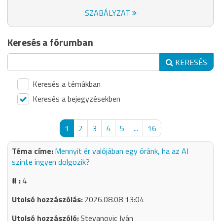
SZABÁLYZAT
Keresés a fórumban
KERESÉS
Keresés a témákban
Keresés a bejegyzésekben
1
2
3
4
5
...
16
Mennyit ér valójában egy óránk, ha az AI
szinte ingyen dolgozik?
4
2026.08.08 13:04
Stevanovic Iván