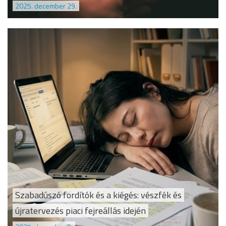
2025. december 29.
Szabadúszó fordítók és a kiégés: vészfék és
újratervezés piaci fejreállás idején