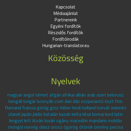
Kapcsolat
Médiaajánlat
Partnereink
Egyéni fordítók
Részidős fordítók
Fordítóirodák
Hungarian-translator.eu
Közösség
Nyelvek
magyar angol német afgán afrikai albán arab azeri belorusz
bengáli bolgár bosnyák cseh dari dán eszperantó észt finn
flamand francia görög grúz héber hindi holland horvát indonéz
izlandi japán jiddis katalán kazah kelta kínai koreai kurd latin
lengyel lett litván lovári cigány macedón mandarin moldáv
mongol norvég olasz orosz ógörög ótörök örmény perzsa