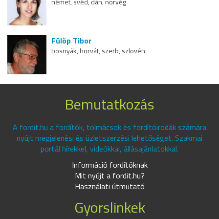
német, svéd, dán, norvég
Fülöp Tibor
bosnyák, horvát, szerb, szlovén
Bemutatkozás
A fordit.hu a fordítók, tolmácsok és fordítóirodák számára
nyújt megjelenési és üzletszerzési lehetőséget. Szakmai
portál hírekkel, videókkal, állásajánlatokkal.
Információ fordítóknak
Mit nyújt a fordit.hu?
Használati útmutató
Gyorslinkek