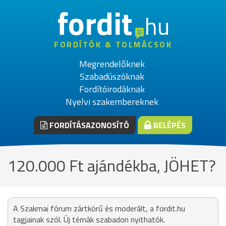
fordit
hu
FORDÍTÓK & TOLMÁCSOK
Megrendelőknek
Szabadúszóknak
Fordítóirodáknak
Nyelvi szakembereknek
FORDÍTÁSAZONOSÍTÓ
BELÉPÉS
120.000 Ft ajándékba, JÖHET?
A Szakmai fórum zártkörű és moderált, a fordit.hu
tagjainak szól. Új témák szabadon nyithatók.