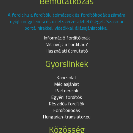
Bemutatkozás
A fordit.hu a fordítók, tolmácsok és fordítóirodák számára
nyújt megjelenési és üzletszerzési lehetőséget. Szakmai
portál hírekkel, videókkal, állásajánlatokkal.
Információ fordítóknak
Mit nyújt a fordit.hu?
Használati útmutató
Gyorslinkek
Kapcsolat
Médiaajánlat
Partnereink
Egyéni fordítók
Részidős fordítók
Fordítóirodák
Hungarian-translator.eu
Közösség