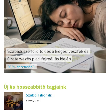
Szabadúszó fordítók és a kiégés: vészfék és
újratervezés piaci fejreállás idején
2025. december 9.
Új és hosszabbító tagjaink
Szabó Tibor dr.
svéd, dán