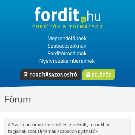
fordit
hu
FORDÍTÓK & TOLMÁCSOK
Megrendelőknek
Szabadúszóknak
Fordítóirodáknak
Nyelvi szakembereknek
FORDÍTÁSAZONOSÍTÓ
BELÉPÉS
Fórum
A Szakmai fórum zártkörű és moderált, a fordit.hu
tagjainak szól. Új témák szabadon nyithatók.