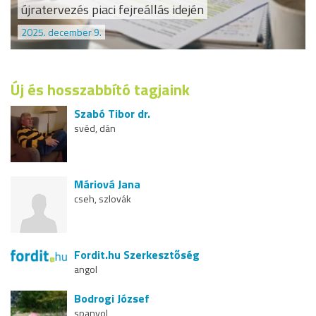
újratervezés piaci fejreállás idején
2025. december 9.
Új és hosszabbító tagjaink
Szabó Tibor dr.
svéd, dán
Máriová Jana
cseh, szlovák
Fordit.hu Szerkesztőség
angol
Bodrogi József
spanyol