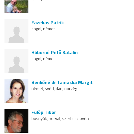
Fazekas Patrik
angol, német
Hóborné Pető Katalin
angol, német
Benkőné dr Tamaska Margit
német, svéd, dán, norvég
Fülöp Tibor
bosnyák, horvát, szerb, szlovén