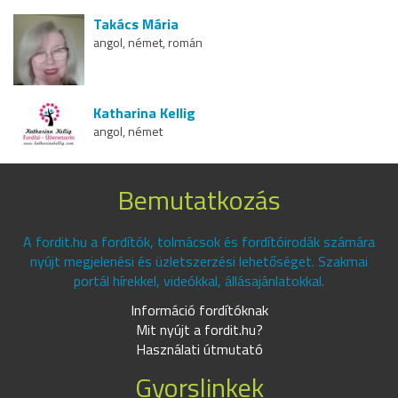
Takács Mária
angol, német, román
Katharina Kellig
angol, német
Bemutatkozás
A fordit.hu a fordítók, tolmácsok és fordítóirodák számára
nyújt megjelenési és üzletszerzési lehetőséget. Szakmai
portál hírekkel, videókkal, állásajánlatokkal.
Információ fordítóknak
Mit nyújt a fordit.hu?
Használati útmutató
Gyorslinkek