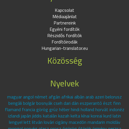
Kapcsolat
Médiaajánlat
Partnereink
Egyéni fordítók
Részidős fordítók
Fordítóirodák
Hungarian-translator.eu
Közösség
Nyelvek
magyar angol német afgán afrikai albán arab azeri belorusz
bengáli bolgár bosnyák cseh dari dán eszperantó észt finn
flamand francia görög grúz héber hindi holland horvát indonéz
izlandi japán jiddis katalán kazah kelta kínai koreai kurd latin
lengyel lett litván lovári cigány macedón mandarin moldáv
mongol norvég olasz orosz ógörög ótörök örmény perzsa