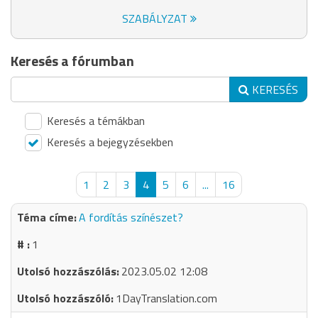
SZABÁLYZAT
Keresés a fórumban
KERESÉS
Keresés a témákban
Keresés a bejegyzésekben
1
2
3
4
5
6
...
16
A fordítás színészet?
1
2023.05.02 12:08
1DayTranslation.com