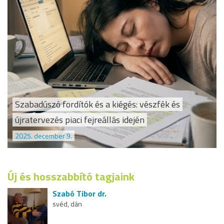
Szabadúszó fordítók és a kiégés: vészfék és
újratervezés piaci fejreállás idején
2025. december 9.
Új és hosszabbító tagjaink
Szabó Tibor dr.
svéd, dán