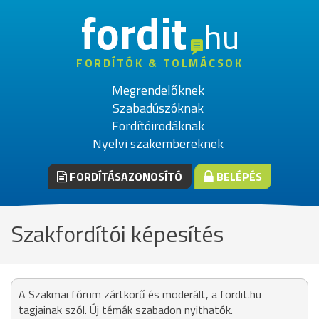
fordit
hu
FORDÍTÓK & TOLMÁCSOK
Megrendelőknek
Szabadúszóknak
Fordítóirodáknak
Nyelvi szakembereknek
FORDÍTÁSAZONOSÍTÓ
BELÉPÉS
Szakfordítói képesítés
A Szakmai fórum zártkörű és moderált, a fordit.hu
tagjainak szól. Új témák szabadon nyithatók.