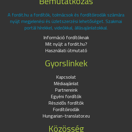
Bemutatkozás
A fordit.hu a fordítók, tolmácsok és fordítóirodák számára
nyújt megjelenési és üzletszerzési lehetőséget. Szakmai
portál hírekkel, videókkal, állásajánlatokkal.
Információ fordítóknak
Mit nyújt a fordit.hu?
Használati útmutató
Gyorslinkek
Kapcsolat
Médiaajánlat
Partnereink
Egyéni fordítók
Részidős fordítók
Fordítóirodák
Hungarian-translator.eu
Közösség