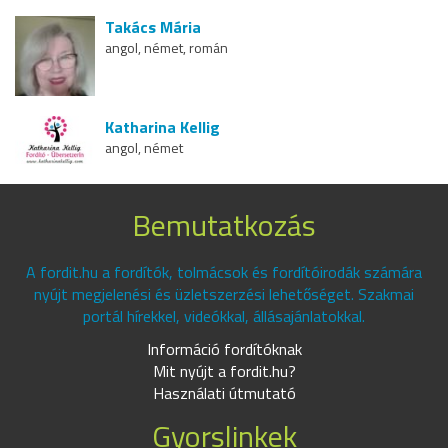
Takács Mária
angol, német, román
Katharina Kellig
angol, német
Bemutatkozás
A fordit.hu a fordítók, tolmácsok és fordítóirodák számára
nyújt megjelenési és üzletszerzési lehetőséget. Szakmai
portál hírekkel, videókkal, állásajánlatokkal.
Információ fordítóknak
Mit nyújt a fordit.hu?
Használati útmutató
Gyorslinkek