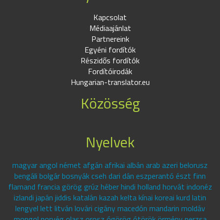
Kapcsolat
Médiaajánlat
Partnereink
Egyéni fordítók
Részidős fordítók
Fordítóirodák
Hungarian-translator.eu
Közösség
Nyelvek
magyar angol német afgán afrikai albán arab azeri belorusz
bengáli bolgár bosnyák cseh dari dán eszperantó észt finn
flamand francia görög grúz héber hindi holland horvát indonéz
izlandi japán jiddis katalán kazah kelta kínai koreai kurd latin
lengyel lett litván lovári cigány macedón mandarin moldáv
mongol norvég olasz orosz ógörög ótörök örmény perzsa