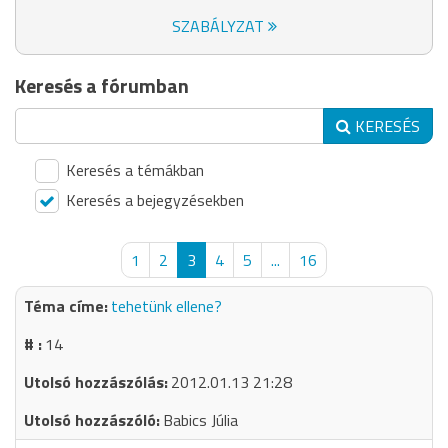
SZABÁLYZAT
Keresés a fórumban
KERESÉS
Keresés a témákban
Keresés a bejegyzésekben
1
2
3
4
5
...
16
tehetünk ellene?
14
2012.01.13 21:28
Babics Júlia