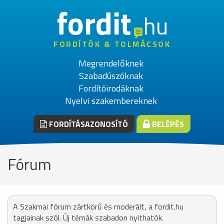
fordit
hu
FORDÍTÓK & TOLMÁCSOK
Megrendelőknek
Szabadúszóknak
Fordítóirodáknak
Nyelvi szakembereknek
FORDÍTÁSAZONOSÍTÓ
BELÉPÉS
Fórum
A Szakmai fórum zártkörű és moderált, a fordit.hu
tagjainak szól. Új témák szabadon nyithatók.