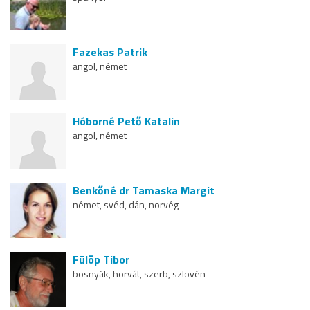
Fazekas Patrik
angol, német
Hóborné Pető Katalin
angol, német
Benkőné dr Tamaska Margit
német, svéd, dán, norvég
Fülöp Tibor
bosnyák, horvát, szerb, szlovén