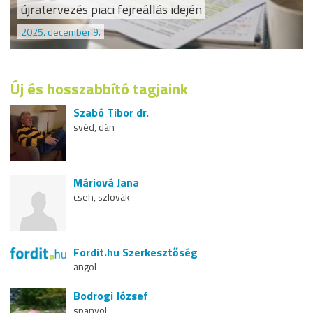
újratervezés piaci fejreállás idején
2025. december 9.
Új és hosszabbító tagjaink
Szabó Tibor dr.
svéd, dán
Máriová Jana
cseh, szlovák
Fordit.hu Szerkesztőség
angol
Bodrogi József
spanyol